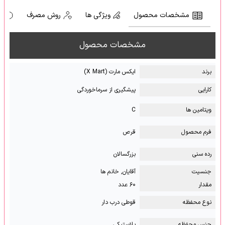
مشخصات محصول
ویژگی ها
روش مصرف
ه
مشخصات محصول
برند
ایکس مارت (X Mart)
کارایی
پیشگیری از سرماخوردگی
ویتامین ها
C
فرم محصول
قرص
رده سنی
بزرگسالان
جنسیت
آقایان, خانم ها
مقدار
۶۰ عدد
نوع محفظه
قوطی درب دار
جنس محفظه
پلاستیکی