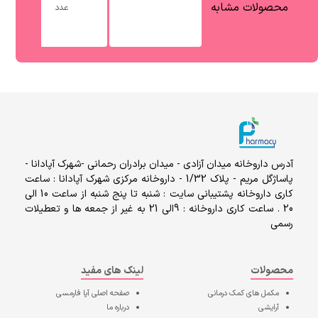
محصولات مشابه
عدد
آدرس داروخانه میدان آزادی - میدان برادران رحمانی -شهرک آپادانا -
پاساژگل مریم - پلاک 1/32 - داروخانه مرکزی شهرک آپادانا : ساعت
کاری داروخانه پشتیبانی سایت : شنبه تا پنج شنبه از ساعت 10 الی
20 . ساعت کاری داروخانه : 9الی 21 به غیر از جمعه ها و تعطیلات
رسمی
محصولات
لینک های مفید
مکمل های کمک درمانی
صفحه اصلی
آپا فارمسی
آرایشی
درباره ما