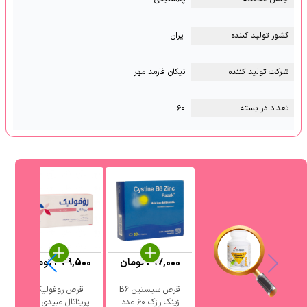
کشور تولید کننده
ایران
شرکت تولید کننده
نیکان فارمد مهر
تعداد در بسته
۶۰
297,000
تومان
379,500
تومان
قرص سیستین B6
قرص روفولیک
زینک رازک ۶۰ عدد
پریناتال عبیدی 30
دانا