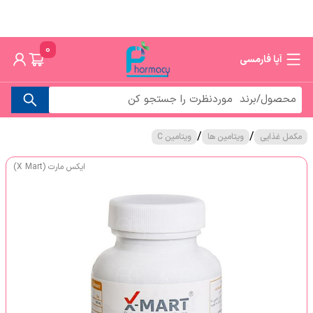
0
آپا فارمسی
/
/
مکمل غذایی
ویتامین ها
ویتامین C
ایکس مارت (X Mart)