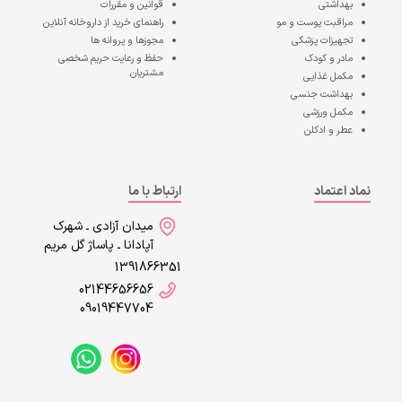
بهداشتی
قوانین و مقررات
مراقبت پوست و مو
راهنمای خرید از داروخانه آنلاین
تجهیزات پزشکی
مجوزها و پروانه ها
مادر و کودک
حفظ و رعایت حریم شخصی
مشتریان
مکمل غذایی
بهداشت جنسی
مکمل ورزشی
عطر و ادکلن
نماد اعتماد
ارتباط با ما
میدان آزادی ـ شهرک
آپادانا ـ پاساژ گل مریم
1391866351
02144656656
09019447704