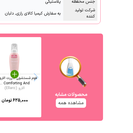
جنس محفظه
پلاستیکی
شرکت تولید
به سفارش کیمیا کالای رازی, دلبان
کننده
فوم شستشوی صورت الارو
Comforting And ...
الارو (Ellaro)
محصولات مشابه
625,000
تومان
مشاهده همه