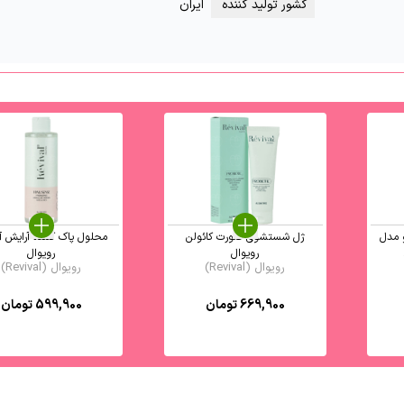
کشور تولید کننده
ایران
 مدل
ژل شستشوی صورت کائولن
محلول پاک کننده آرایش آ
رویوال
رویوال
رویوال (Revival)
رویوال (Revival)
669,900
تومان
599,900
تومان