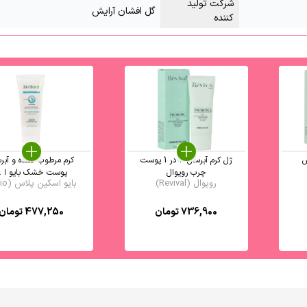
شرکت تولید
گل افشان آرایش
کننده
ش
ژل کرم آبرسان 3 در 1 پوست
کرم مرطوب کننده و آبر
چرب رویوال
پوست خشک بایو ا ..
رویوال (Revival)
بایو اسکین پلاس (Bio ...
736,900
تومان
477,250
تومان