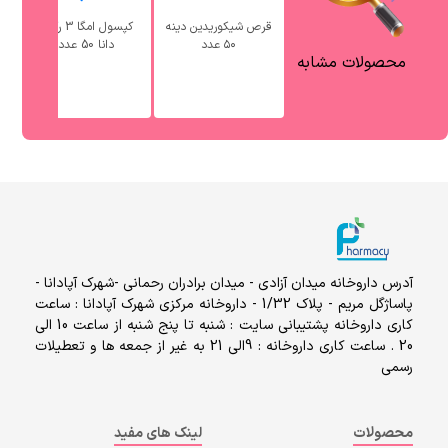
قرص شیکوریدین دینه
کپسول امگا 3 رکس
ق
۵۰ عدد
دانا 50 عدد
محصولات مشابه
آدرس داروخانه میدان آزادی - میدان برادران رحمانی -شهرک آپادانا -
پاساژگل مریم - پلاک 1/32 - داروخانه مرکزی شهرک آپادانا : ساعت
کاری داروخانه پشتیبانی سایت : شنبه تا پنج شنبه از ساعت 10 الی
20 . ساعت کاری داروخانه : 9الی 21 به غیر از جمعه ها و تعطیلات
رسمی
محصولات
لینک های مفید