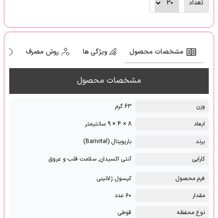
تعداد
مشخصات محصول
ویژگی ها
روش مصرف
ه
مشخصات محصول
وزن
63 گرم
ابعاد
8 × 4 × 9 سانتیمتر
برند
باریویتال (Barivital)
کارایی
آنتی اکسیدان, سلامت قلب و عروق
فرم محصول
کپسول ژلاتینی
مقدار
۶۰ عدد
نوع محفظه
قوطی