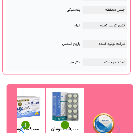
جنس محفظه
پلاستیکی
کشور تولید کننده
ایران
شرکت تولید کننده
باریج اسانس
تعداد در بسته
۳۰, ۶۰
335,000
تومان
759,000
تومان
6