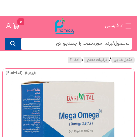
0
آپا فارمسی
/
/
مکمل غذایی
ترکیبات مغذی
امگا 3
باریویتال (Barivital)