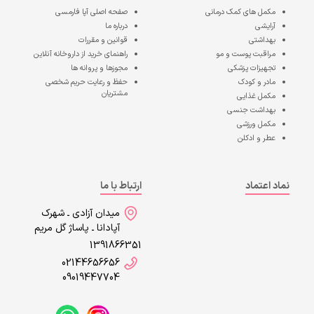
مکمل های کمک درمانی
صفحه اصلی
آپا فارمسی
آرایشی
درباره ما
بهداشتی
قوانین و مقررات
مراقبت پوست و مو
راهنمای خرید از داروخانه آنلاین
تجهیزات پزشکی
مجوزها و پروانه ها
مادر و کودک
حفظ و رعایت حریم شخصی
مشتریان
مکمل غذایی
بهداشت جنسی
مکمل ورزشی
عطر و ادکلن
نماد اعتماد
ارتباط با ما
میدان آزادی ـ شهرک
آپادانا ـ پاساژ گل مریم
1391866351
02144656656
09019447704