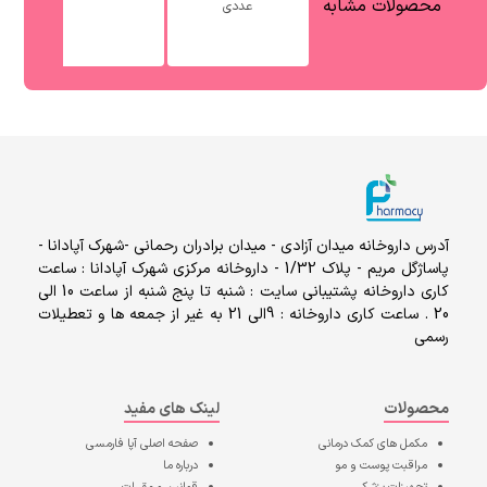
محصولات مشابه
عددی
آدرس داروخانه میدان آزادی - میدان برادران رحمانی -شهرک آپادانا -
پاساژگل مریم - پلاک 1/32 - داروخانه مرکزی شهرک آپادانا : ساعت
کاری داروخانه پشتیبانی سایت : شنبه تا پنج شنبه از ساعت 10 الی
20 . ساعت کاری داروخانه : 9الی 21 به غیر از جمعه ها و تعطیلات
رسمی
محصولات
لینک های مفید
مکمل های کمک درمانی
صفحه اصلی
آپا فارمسی
مراقبت پوست و مو
درباره ما