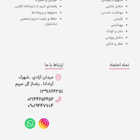
تجهیزات پزشکی
قوانین و مقررات
مکمل غذایی
راهنمای خرید از داروخانه آنلاین
بهداشت جنسی
مجوزها و پروانه ها
آرایشی
حفظ و رعایت حریم شخصی
مشتریان
بهداشتی
مادر و کودک
مکمل ورزشی
عطر و ادکلن
نماد اعتماد
ارتباط با ما
میدان آزادی ـ شهرک
آپادانا ـ پاساژ گل مریم
1391866351
02144656656
09019447704