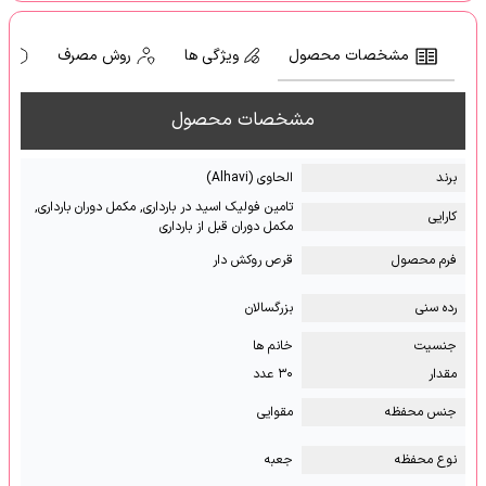
مشخصات محصول
ویژگی ها
روش مصرف
ه
مشخصات محصول
برند
الحاوی (Alhavi)
تامین فولیک اسید در بارداری, مکمل دوران بارداری,
کارایی
مکمل دوران قبل از بارداری
فرم محصول
قرص روکش دار
رده سنی
بزرگسالان
جنسیت
خانم ها
مقدار
۳۰ عدد
جنس محفظه
مقوایی
نوع محفظه
جعبه