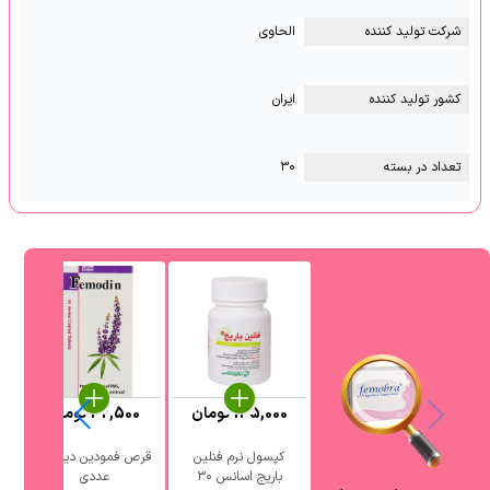
شرکت تولید کننده
الحاوی
کشور تولید کننده
ایران
تعداد در بسته
۳۰
135,000
تومان
42,500
تومان
کپسول نرم فنلین
قرص فمودین دینه ۵۰
باریج اسانس ۳۰
عددی
گل 