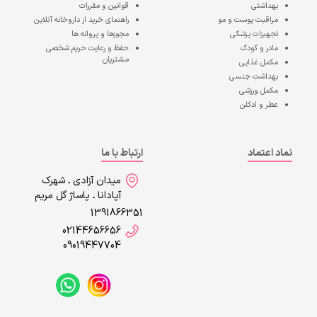
بهداشتی
قوانین و مقررات
مراقبت پوست و مو
راهنمای خرید از داروخانه آنلاین
تجهیزات پزشکی
مجوزها و پروانه ها
مادر و کودک
حفظ و رعایت حریم شخصی
مشتریان
مکمل غذایی
بهداشت جنسی
مکمل ورزشی
عطر و ادکلن
نماد اعتماد
ارتباط با ما
میدان آزادی ـ شهرک
آپادانا ـ پاساژ گل مریم
1391866351
02144656656
09019447704