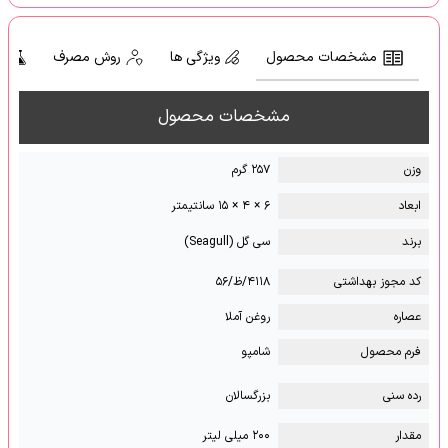
مشخصات محصول
ویژگی ها
روش مصرف
ت
مشخصات محصول
وزن
۲۵۷ گرم
ابعاد
۶ × ۴ × ۱۵ سانتیمتر
برند
سی گل (Seagull)
کد مجوز بهداشتی
۴۱۱۸/ظ/۵۶
عصاره
روغن آملا
فرم محصول
شامپو
رده سنی
بزرگسالان
مقدار
۲۰۰ میلی لیتر