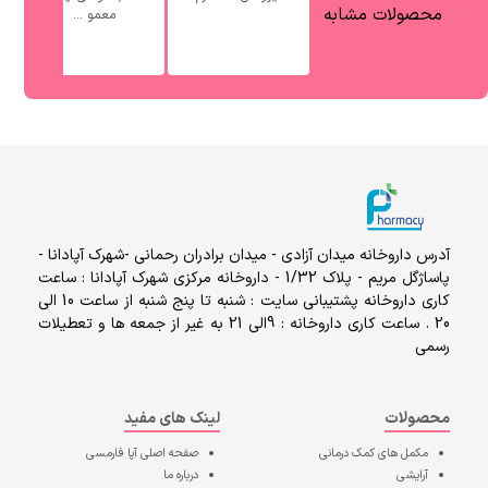
محصولات مشابه
معمو ...
آدرس داروخانه میدان آزادی - میدان برادران رحمانی -شهرک آپادانا -
پاساژگل مریم - پلاک 1/32 - داروخانه مرکزی شهرک آپادانا : ساعت
کاری داروخانه پشتیبانی سایت : شنبه تا پنج شنبه از ساعت 10 الی
20 . ساعت کاری داروخانه : 9الی 21 به غیر از جمعه ها و تعطیلات
رسمی
محصولات
لینک های مفید
مکمل های کمک درمانی
صفحه اصلی
آپا فارمسی
آرایشی
درباره ما