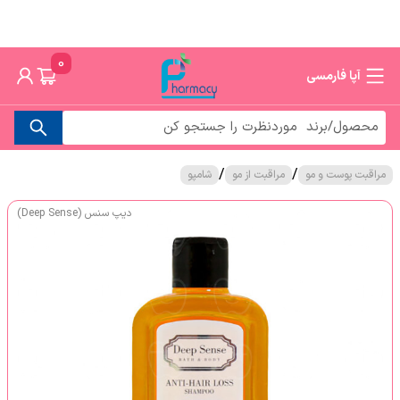
0
آپا فارمسی
/
/
مراقبت پوست و مو
مراقبت از مو
شامپو
دیپ سنس (Deep Sense)