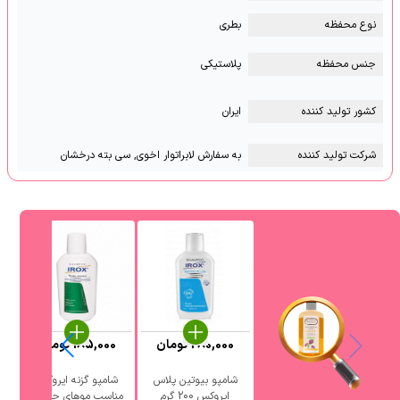
نوع محفظه
بطری
جنس محفظه
پلاستیکی
کشور تولید کننده
ایران
شرکت تولید کننده
به سفارش لابراتوار اخوی, سی بته درخشان
280,000
تومان
185,000
تومان
شامپو بیوتین پلاس
شامپو گزنه ایروکس
ایروکس 200 گرم
مناسب موهای چرب و