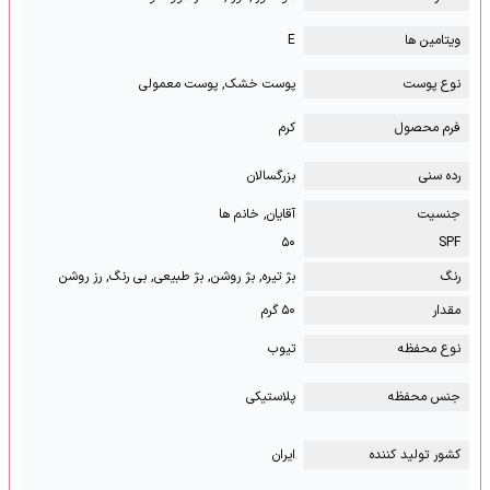
ویتامین ها
E
نوع پوست
پوست خشک, پوست معمولی
فرم محصول
کرم
رده سنی
بزرگسالان
جنسیت
آقایان, خانم ها
۵۰
SPF
رنگ
بژ تیره, بژ روشن, بژ طبیعی, بی رنگ, رز روشن
مقدار
۵۰ گرم
نوع محفظه
تیوب
جنس محفظه
پلاستیکی
کشور تولید کننده
ایران