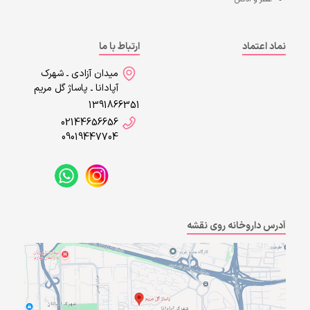
نماد اعتماد
ارتباط با ما
میدان آزادی ـ شهرک
آپادانا ـ پاساژ گل مریم
1391866351
02144656656
09019447704
آدرس داروخانه روی نقشه