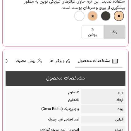
استفاده نمایند. این کرم حاوی فیلترهای فیزیکی نوین به منظور
پیشگیری از پیری و سرطان پوست است.
بژ
رنگ
روشن
مشخصات محصول
ویژگی ها
روش مصرف
ه
مشخصات محصول
وزن
نامعلوم
ابعاد
نامعلوم
برند
ژنوبایوتیک (Geno Biotic)
کارایی
ضد آفتاب, ضد چروک
عصاره
آلوئه ورا, اوره, عصاره آووکادو