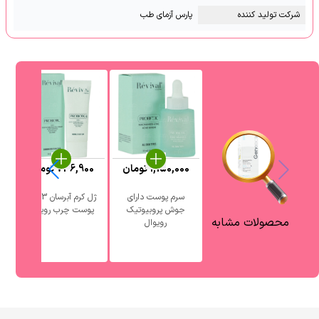
شرکت تولید کننده
پارس آزمای طب
1,150,000
تومان
736,900
تومان
0
سرم پوست دارای
ژل کرم آبرسان 3 در 1
جوش پروبیوتیک
پوست چرب رویوال
آ
محصولات مشابه
رویوال