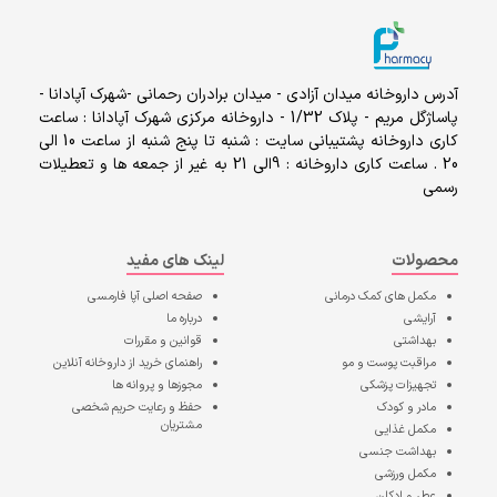
آدرس داروخانه میدان آزادی - میدان برادران رحمانی -شهرک آپادانا -
پاساژگل مریم - پلاک 1/32 - داروخانه مرکزی شهرک آپادانا : ساعت
کاری داروخانه پشتیبانی سایت : شنبه تا پنج شنبه از ساعت 10 الی
20 . ساعت کاری داروخانه : 9الی 21 به غیر از جمعه ها و تعطیلات
رسمی
محصولات
لینک های مفید
مکمل های کمک درمانی
صفحه اصلی
آپا فارمسی
آرایشی
درباره ما
بهداشتی
قوانین و مقررات
مراقبت پوست و مو
راهنمای خرید از داروخانه آنلاین
تجهیزات پزشکی
مجوزها و پروانه ها
مادر و کودک
حفظ و رعایت حریم شخصی
مشتریان
مکمل غذایی
بهداشت جنسی
مکمل ورزشی
عطر و ادکلن