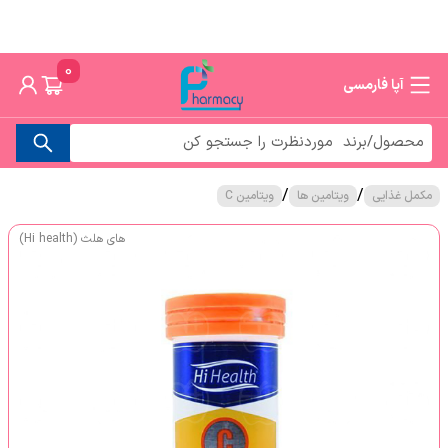
0
آپا فارمسی
/
/
مکمل غذایی
ویتامین ها
ویتامین C
های هلث (Hi health)