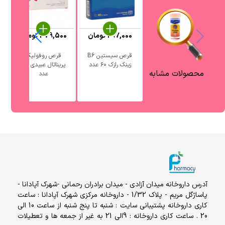
297,000
تومان
379,500
تومان
قرص سیستین B6
قرص روفولیک
زینک رازک ۶۰ عدد
پریناتال عبیدی 30
دانا
محصولات مشابه
عدد
آدرس داروخانه میدان آزادی - میدان برادران رحمانی -شهرک آپادانا -
پاساژگل مریم - پلاک 1/32 - داروخانه مرکزی شهرک آپادانا : ساعت
کاری داروخانه پشتیبانی سایت : شنبه تا پنج شنبه از ساعت 10 الی
20 . ساعت کاری داروخانه : 9الی 21 به غیر از جمعه ها و تعطیلات