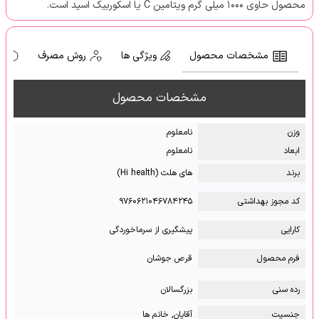
محصول حاوی ۱۰۰۰ میلی گرم ویتامین C یا اسکوربیک اسید است.
مشخصات محصول
ویژگی ها
روش مصرف
ه
مشخصات محصول
وزن
نامعلوم
ابعاد
نامعلوم
برند
های هلث (Hi health)
کد مجوز بهداشتی
۹۷۶۰۶۲۱۰۴۶۷۸۴۲۴۵
کارایی
پیشگیری از سرماخوردگی
فرم محصول
قرص جوشان
رده سنی
بزرگسالان
جنسیت
آقایان, خانم ها