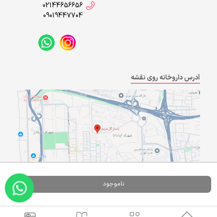
02144656656
09019447704
آدرس داروخانه روی نقشه
ناموجود
Powered By
A Pluss