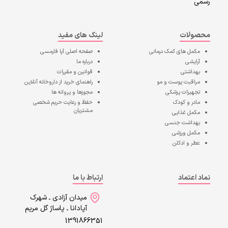
رسمی
محصولات
لینک های مفید
مکمل های کمک درمانی
صفحه اصلی
آپا فارمسی
آرایشی
درباره ما
بهداشتی
قوانین و مقررات
مراقبت پوست و مو
راهنمای خرید از داروخانه آنلاین
تجهیزات پزشکی
مجوزها و پروانه ها
مادر و کودک
حفظ و رعایت حریم شخصی
مشتریان
مکمل غذایی
بهداشت جنسی
مکمل ورزشی
عطر و ادکلن
نماد اعتماد
ارتباط با ما
میدان آزادی ـ شهرک
آپادانا ـ پاساژ گل مریم
1391866351