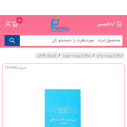
0
آپا فارمسی
/
/
مراقبت پوست و مو
مراقبت پوست صورت
کرم ضد آفتاب
سینره (Cinere)