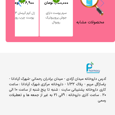
1,150,000
تومان
736,900
تومان
0
سرم پوست دارای
ژل کرم آبرسان 3 در 1
جوش پروبیوتیک
پوست چرب رویوال
آ
محصولات مشابه
رویوال
آدرس داروخانه میدان آزادی - میدان برادران رحمانی -شهرک آپادانا -
پاساژگل مریم - پلاک 1/32 - داروخانه مرکزی شهرک آپادانا : ساعت
کاری داروخانه پشتیبانی سایت : شنبه تا پنج شنبه از ساعت 10 الی
20 . ساعت کاری داروخانه : 9الی 21 به غیر از جمعه ها و تعطیلات
رسمی