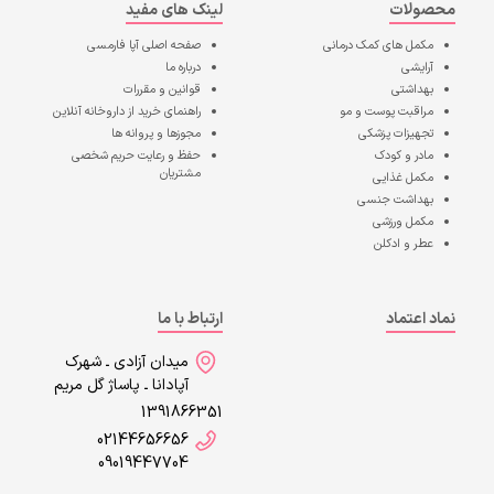
محصولات
لینک های مفید
مکمل های کمک درمانی
صفحه اصلی
آپا فارمسی
آرایشی
درباره ما
بهداشتی
قوانین و مقررات
مراقبت پوست و مو
راهنمای خرید از داروخانه آنلاین
تجهیزات پزشکی
مجوزها و پروانه ها
مادر و کودک
حفظ و رعایت حریم شخصی
مشتریان
مکمل غذایی
بهداشت جنسی
مکمل ورزشی
عطر و ادکلن
نماد اعتماد
ارتباط با ما
میدان آزادی ـ شهرک
آپادانا ـ پاساژ گل مریم
1391866351
02144656656
09019447704