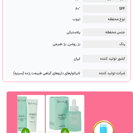
⁺۶۰
SPF
نوع محفظه
تیوب
جنس محفظه
پلاستیکی
رنگ
بژ روشن, بژ طبیعی
کشور تولید کننده
ایران
شرکت تولید کننده
لابراتوارهای داروهای گیاهی طبیعت زنده (سینره)