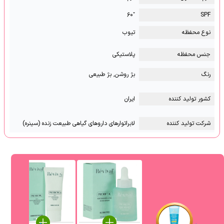
⁺۶۰
SPF
نوع محفظه
تیوب
جنس محفظه
پلاستیکی
رنگ
بژ روشن, بژ طبیعی
کشور تولید کننده
ایران
شرکت تولید کننده
لابراتوارهای داروهای گیاهی طبیعت زنده (سینره)