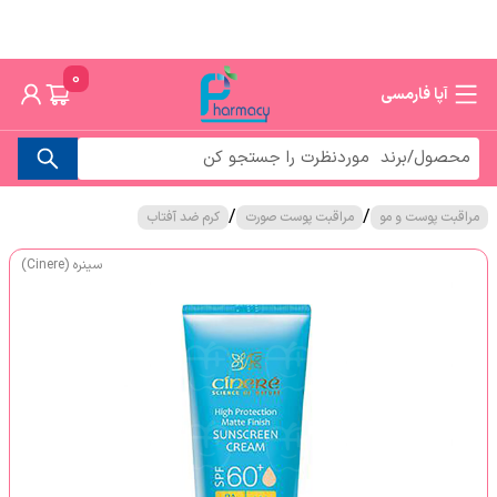
0
آپا فارمسی
/
/
مراقبت پوست و مو
مراقبت پوست صورت
کرم ضد آفتاب
سینره (Cinere)