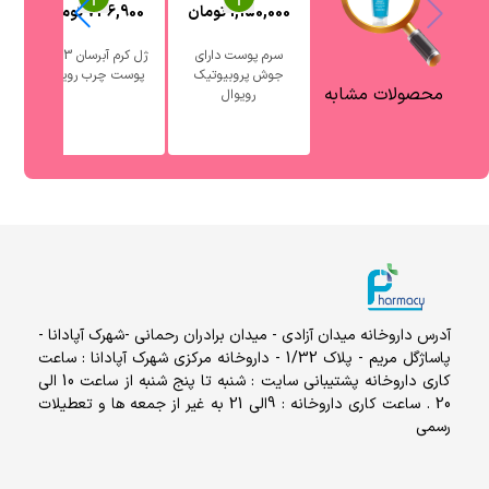
1,150,000
تومان
736,900
تومان
0
سرم پوست دارای
ژل کرم آبرسان 3 در 1
جوش پروبیوتیک
پوست چرب رویوال
آ
محصولات مشابه
رویوال
آدرس داروخانه میدان آزادی - میدان برادران رحمانی -شهرک آپادانا -
پاساژگل مریم - پلاک 1/32 - داروخانه مرکزی شهرک آپادانا : ساعت
کاری داروخانه پشتیبانی سایت : شنبه تا پنج شنبه از ساعت 10 الی
20 . ساعت کاری داروخانه : 9الی 21 به غیر از جمعه ها و تعطیلات
رسمی