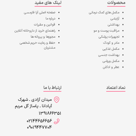
محصولات
لینک های مفید
مکمل های کمک درمانی
صفحه اصلی
آپا فارمسی
آرایشی
درباره ما
بهداشتی
قوانین و مقررات
مراقبت پوست و مو
راهنمای خرید از داروخانه آنلاین
تجهیزات پزشکی
مجوزها و پروانه ها
مادر و کودک
حفظ و رعایت حریم شخصی
مشتریان
مکمل غذایی
بهداشت جنسی
مکمل ورزشی
عطر و ادکلن
نماد اعتماد
ارتباط با ما
میدان آزادی ـ شهرک
آپادانا ـ پاساژ گل مریم
1391866351
02144656656
09019447704