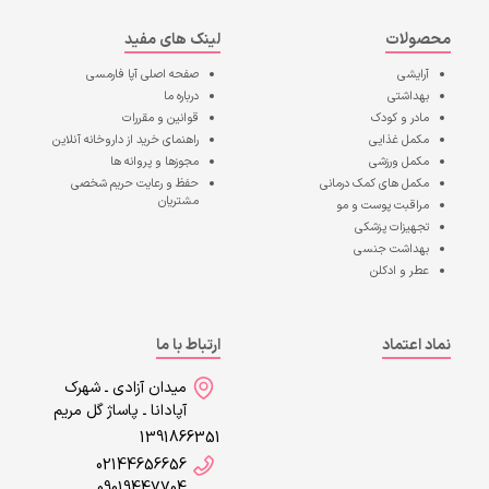
محصولات
لینک های مفید
آرایشی
صفحه اصلی
آپا فارمسی
بهداشتی
درباره ما
مادر و کودک
قوانین و مقررات
مکمل غذایی
راهنمای خرید از داروخانه آنلاین
مکمل ورزشی
مجوزها و پروانه ها
مکمل های کمک درمانی
حفظ و رعایت حریم شخصی
مشتریان
مراقبت پوست و مو
تجهیزات پزشکی
بهداشت جنسی
عطر و ادکلن
نماد اعتماد
ارتباط با ما
میدان آزادی ـ شهرک
آپادانا ـ پاساژ گل مریم
1391866351
02144656656
09019447704