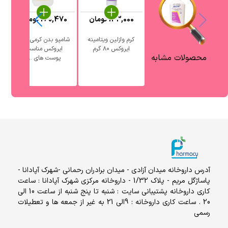
133,000
تومان
260,470
تومان
کرم وازلین ویتامینه
شامپو بدن کرمی بچه
ک
ایروکس ۸۰ گرم
ایروکس مناسب
محصولات مشابه
پوست های ...
آدرس داروخانه میدان آزادی - میدان برادران رحمانی -شهرک آپادانا -
پاساژگل مریم - پلاک 1/32 - داروخانه مرکزی شهرک آپادانا : ساعت
کاری داروخانه پشتیبانی سایت : شنبه تا پنج شنبه از ساعت 10 الی
20 . ساعت کاری داروخانه : 9الی 21 به غیر از جمعه ها و تعطیلات
رسمی