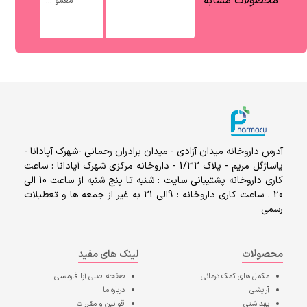
محصولات مشابه
معمو ...
آدرس داروخانه میدان آزادی - میدان برادران رحمانی -شهرک آپادانا -
پاساژگل مریم - پلاک 1/32 - داروخانه مرکزی شهرک آپادانا : ساعت
کاری داروخانه پشتیبانی سایت : شنبه تا پنج شنبه از ساعت 10 الی
20 . ساعت کاری داروخانه : 9الی 21 به غیر از جمعه ها و تعطیلات
رسمی
محصولات
لینک های مفید
مکمل های کمک درمانی
صفحه اصلی
آپا فارمسی
آرایشی
درباره ما
بهداشتی
قوانین و مقررات