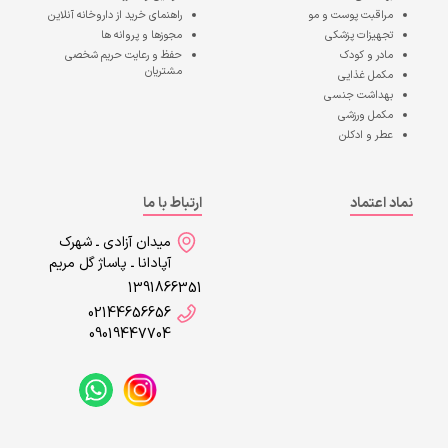
مراقبت پوست و مو
راهنمای خرید از داروخانه آنلاین
تجهیزات پزشکی
مجوزها و پروانه ها
مادر و کودک
حفظ و رعایت حریم شخصی
مشتریان
مکمل غذایی
بهداشت جنسی
مکمل ورزشی
عطر و ادکلن
نماد اعتماد
ارتباط با ما
میدان آزادی ـ شهرک
آپادانا ـ پاساژ گل مریم
1391866351
02144656656
09019447704