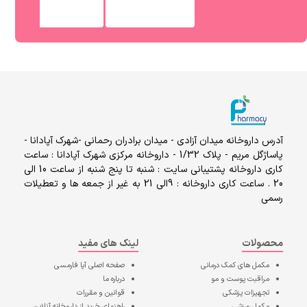
آدرس داروخانه میدان آزادی - میدان برادران رحمانی -شهرک آپادانا -
پاساژگل مریم - پلاک 1/32 - داروخانه مرکزی شهرک آپادانا : ساعت
کاری داروخانه پشتیبانی سایت : شنبه تا پنج شنبه از ساعت 10 الی
20 . ساعت کاری داروخانه : 9الی 21 به غیر از جمعه ها و تعطیلات
رسمی
محصولات
لینک های مفید
مکمل های کمک درمانی
صفحه اصلی
آپا فارمسی
مراقبت پوست و مو
درباره ما
تجهیزات پزشکی
قوانین و مقررات
مکمل ورزشی
راهنمای خرید از داروخانه آنلاین