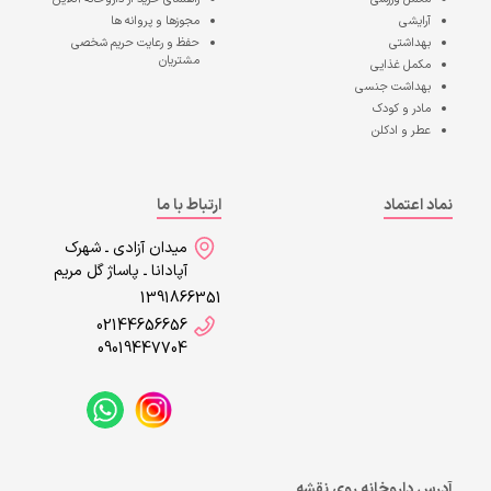
آرایشی
مجوزها و پروانه ها
بهداشتی
حفظ و رعایت حریم شخصی
مشتریان
مکمل غذایی
بهداشت جنسی
مادر و کودک
عطر و ادکلن
نماد اعتماد
ارتباط با ما
میدان آزادی ـ شهرک
آپادانا ـ پاساژ گل مریم
1391866351
02144656656
09019447704
آدرس داروخانه روی نقشه