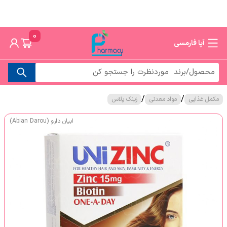
0
آپا فارمسی
/
/
مکمل غذایی
مواد معدنی
زینک پلاس
ابیان دارو (Abian Darou)