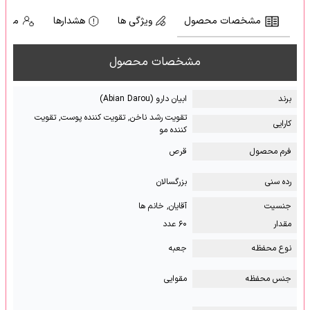
مشخصات محصول
ویژگی ها
هشدارها
موارد
مشخصات محصول
برند
ابیان دارو (Abian Darou)
تقویت رشد ناخن, تقویت کننده پوست, تقویت
کارایی
کننده مو
فرم محصول
قرص
رده سنی
بزرگسالان
جنسیت
آقایان, خانم ها
مقدار
۶۰ عدد
نوع محفظه
جعبه
جنس محفظه
مقوایی