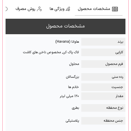
مشخصات محصول
ویژگی ها
روش مصرف
ه
مشخصات محصول
برند
هاوانا (Havana)
کارایی
لاک پاک کن, مخصوص ناخن های کاشت
فرم محصول
محلول
رده سنی
بزرگسالان
جنسیت
خانم ها
مقدار
۱۲۰ میلی لیتر
نوع محفظه
بطری
جنس محفظه
پلاستیکی