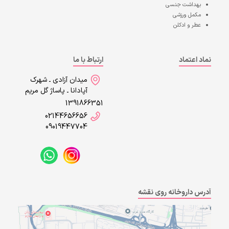
بهداشت جنسی
مکمل ورزشی
عطر و ادکلن
نماد اعتماد
ارتباط با ما
میدان آزادی ـ شهرک
آپادانا ـ پاساژ گل مریم
1391866351
02144656656
09019447704
آدرس داروخانه روی نقشه