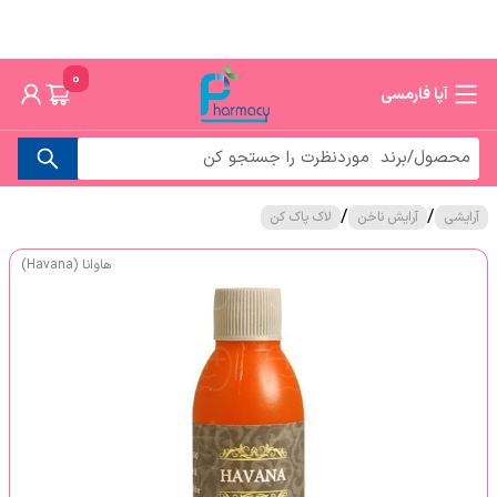
0
آپا فارمسی
/
/
آرایشی
آرایش ناخن
لاک پاک کن
هاوانا (Havana)