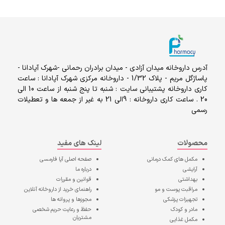
آدرس داروخانه میدان آزادی - میدان برادران رحمانی -شهرک آپادانا -
پاساژگل مریم - پلاک 1/32 - داروخانه مرکزی شهرک آپادانا : ساعت
کاری داروخانه پشتیبانی سایت : شنبه تا پنج شنبه از ساعت 10 الی
20 . ساعت کاری داروخانه : 9الی 21 به غیر از جمعه ها و تعطیلات
رسمی
محصولات
لینک های مفید
مکمل های کمک درمانی
صفحه اصلی
آپا فارمسی
آرایشی
درباره ما
بهداشتی
قوانین و مقررات
مراقبت پوست و مو
راهنمای خرید از داروخانه آنلاین
تجهیزات پزشکی
مجوزها و پروانه ها
مادر و کودک
حفظ و رعایت حریم شخصی
مشتریان
مکمل غذایی