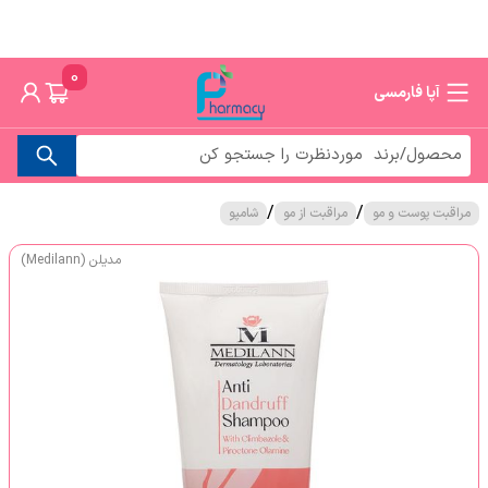
0
آپا فارمسی
/
/
مراقبت پوست و مو
مراقبت از مو
شامپو
مدیلن (Medilann)