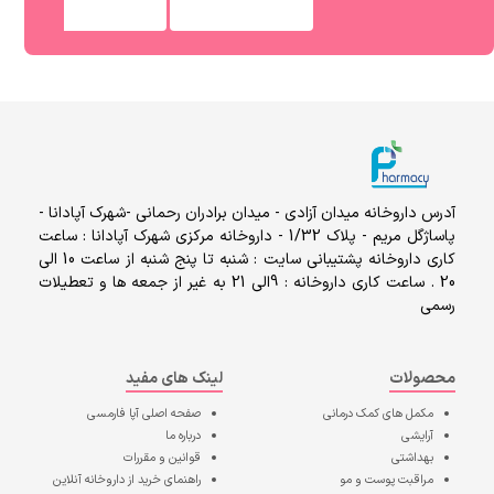
آدرس داروخانه میدان آزادی - میدان برادران رحمانی -شهرک آپادانا -
پاساژگل مریم - پلاک 1/32 - داروخانه مرکزی شهرک آپادانا : ساعت
کاری داروخانه پشتیبانی سایت : شنبه تا پنج شنبه از ساعت 10 الی
20 . ساعت کاری داروخانه : 9الی 21 به غیر از جمعه ها و تعطیلات
رسمی
محصولات
لینک های مفید
مکمل های کمک درمانی
صفحه اصلی
آپا فارمسی
آرایشی
درباره ما
بهداشتی
قوانین و مقررات
مراقبت پوست و مو
راهنمای خرید از داروخانه آنلاین