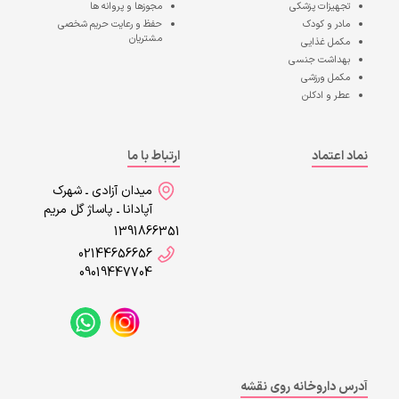
تجهیزات پزشکی
مجوزها و پروانه ها
مادر و کودک
حفظ و رعایت حریم شخصی
مشتریان
مکمل غذایی
بهداشت جنسی
مکمل ورزشی
عطر و ادکلن
نماد اعتماد
ارتباط با ما
میدان آزادی ـ شهرک
آپادانا ـ پاساژ گل مریم
1391866351
02144656656
09019447704
آدرس داروخانه روی نقشه