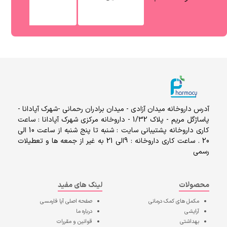
آدرس داروخانه میدان آزادی - میدان برادران رحمانی -شهرک آپادانا -
پاساژگل مریم - پلاک 1/32 - داروخانه مرکزی شهرک آپادانا : ساعت
کاری داروخانه پشتیبانی سایت : شنبه تا پنج شنبه از ساعت 10 الی
20 . ساعت کاری داروخانه : 9الی 21 به غیر از جمعه ها و تعطیلات
رسمی
محصولات
لینک های مفید
مکمل های کمک درمانی
صفحه اصلی
آپا فارمسی
آرایشی
درباره ما
بهداشتی
قوانین و مقررات