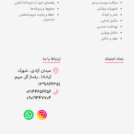
مراقبت پوست و مو
راهنمای خرید از داروخانه آنلاین
تجهیزات پزشکی
مجوزها و پروانه ها
مادر و کودک
حفظ و رعایت حریم شخصی
مشتریان
مکمل غذایی
بهداشت جنسی
مکمل ورزشی
عطر و ادکلن
نماد اعتماد
ارتباط با ما
میدان آزادی ـ شهرک
آپادانا ـ پاساژ گل مریم
1391866351
02144656656
09019447704