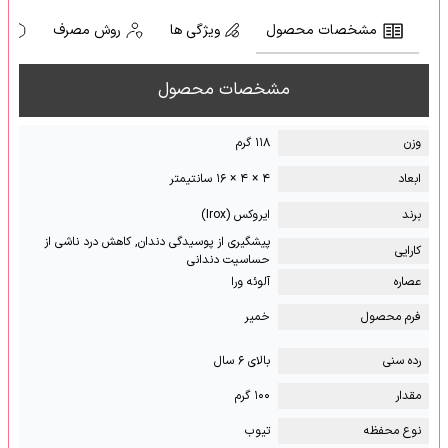
مشخصات محصول
ویژگی ها
روش مصرف
ه
مشخصات محصول
وزن
۱۱۸ گرم
ابعاد
۴ × ۴ × ۱۶ سانتیمتر
برند
ایروکس (Irox)
پیشگیری از پوسیدگی دندان, کاهش درد ناشی از
کارایی
حساسیت دندانی
عصاره
آلوئه ورا
فرم محصول
خمیر
رده سنی
بالای ۶ سال
مقدار
۱۰۰ گرم
نوع محفظه
تیوب