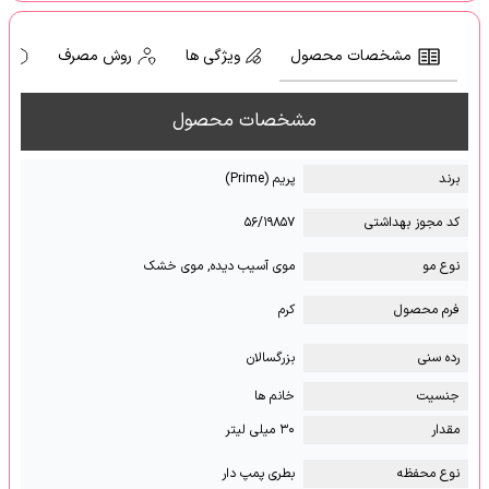
مشخصات محصول
ویژگی ها
روش مصرف
ه
مشخصات محصول
برند
پریم (Prime)
کد مجوز بهداشتی
۵۶/۱۹۸۵۷
نوع مو
موی آسیب دیده, موی خشک
فرم محصول
کرم
رده سنی
بزرگسالان
جنسیت
خانم ها
مقدار
۳۰ میلی لیتر
نوع محفظه
بطری پمپ دار