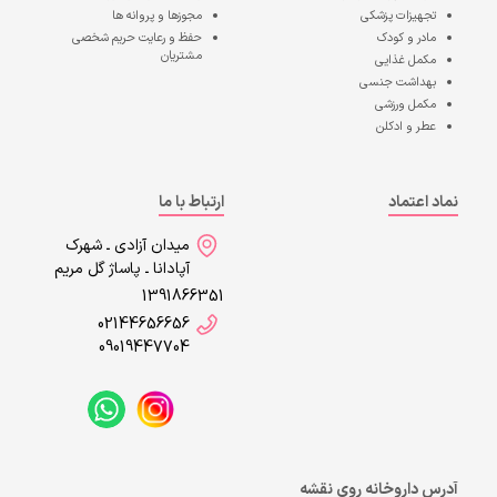
تجهیزات پزشکی
مجوزها و پروانه ها
مادر و کودک
حفظ و رعایت حریم شخصی
مشتریان
مکمل غذایی
بهداشت جنسی
مکمل ورزشی
عطر و ادکلن
نماد اعتماد
ارتباط با ما
میدان آزادی ـ شهرک
آپادانا ـ پاساژ گل مریم
1391866351
02144656656
09019447704
آدرس داروخانه روی نقشه