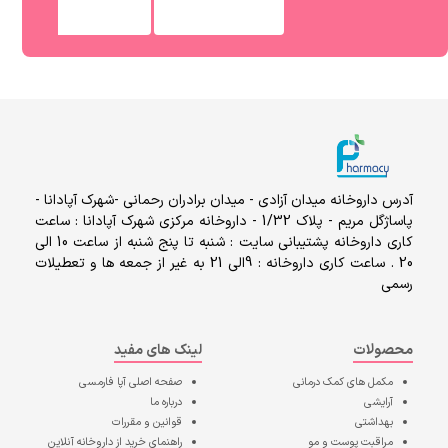
آدرس داروخانه میدان آزادی - میدان برادران رحمانی -شهرک آپادانا -
پاساژگل مریم - پلاک 1/32 - داروخانه مرکزی شهرک آپادانا : ساعت
کاری داروخانه پشتیبانی سایت : شنبه تا پنج شنبه از ساعت 10 الی
20 . ساعت کاری داروخانه : 9الی 21 به غیر از جمعه ها و تعطیلات
رسمی
محصولات
لینک های مفید
مکمل های کمک درمانی
صفحه اصلی
آپا فارمسی
آرایشی
درباره ما
بهداشتی
قوانین و مقررات
مراقبت پوست و مو
راهنمای خرید از داروخانه آنلاین