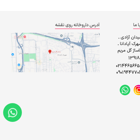
ا ما
آدرس داروخانه روی نقشه
دان آزادی ـ
رک آپادانا ـ
ساژ گل مریم
1391
0214465665
0901944770