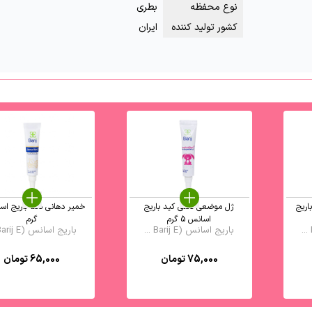
نوع محفظه
بطری
کشور تولید کننده
ایران
ریج
ژل موضعی دنتی کید باریج
اسانس 5 گرم
گرم
باریج اسانس (Barij E ...
باریج اسانس (Barij E ...
75,000
تومان
65,000
تومان