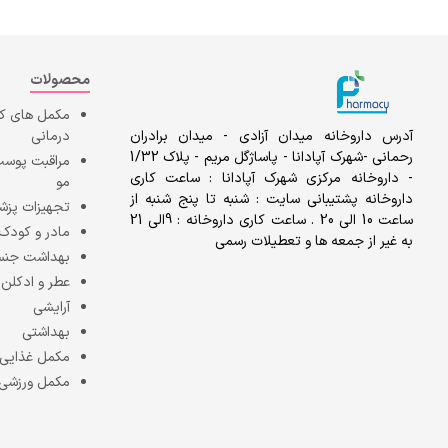
محصولات
مکمل های 
آدرس داروخانه میدان آزادی - میدان برادران
درمانی
رحمانی -شهرک آپادانا - پاساژگل مریم - پلاک 1/32
مراقبت پوست
- داروخانه مرکزی شهرک آپادانا : ساعت کاری
مو
داروخانه پشتیبانی سایت : شنبه تا پنج شنبه از
تجهیزات پزش
ساعت 10 الی 20 . ساعت کاری داروخانه : 9الی 21
مادر و کودک
به غیر از جمعه ها و تعطیلات رسمی
بهداشت جن
عطر و ادکلن
آرایشی
بهداشتی
مکمل غذایی
مکمل ورزشی