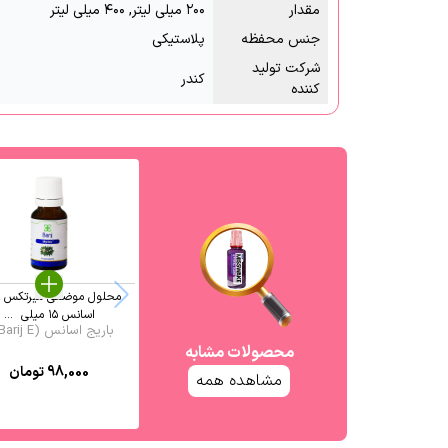
مقدار
۲۰۰ میلی لیتر, ۴۰۰ میلی لیتر
جنس محفظه
پلاستیکی
شرکت تولید
کندر
کننده
محلول موضعی میرتکس با
اسانس ۱۵ میلی ‎ ...
باریج اسانس (Barij E ...
محصولات مشابه
98,000
تومان
مشاهده همه