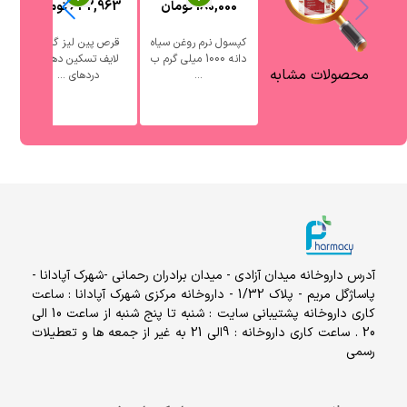
180,000
تومان
642,963
تومان
کپسول نرم روغن سیاه
قرص پین لیز گلدن
ق
دانه 1000 میلی گرم ب
لایف تسکین دهنده
محصولات مشابه
...
دردهای ...
آدرس داروخانه میدان آزادی - میدان برادران رحمانی -شهرک آپادانا -
پاساژگل مریم - پلاک 1/32 - داروخانه مرکزی شهرک آپادانا : ساعت
کاری داروخانه پشتیبانی سایت : شنبه تا پنج شنبه از ساعت 10 الی
20 . ساعت کاری داروخانه : 9الی 21 به غیر از جمعه ها و تعطیلات
رسمی