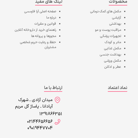
محصولات
لینک های مفید
مکمل های کمک درمانی
صفحه اصلی
آپا فارمسی
آرایشی
درباره ما
بهداشتی
قوانین و مقررات
مراقبت پوست و مو
راهنمای خرید از داروخانه آنلاین
تجهیزات پزشکی
مجوزها و پروانه ها
مادر و کودک
حفظ و رعایت حریم شخصی
مشتریان
مکمل غذایی
بهداشت جنسی
مکمل ورزشی
عطر و ادکلن
نماد اعتماد
ارتباط با ما
میدان آزادی ـ شهرک
آپادانا ـ پاساژ گل مریم
1391866351
02144656656
09019447704