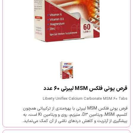
قرص یونی فلکس MSM لیبرتی 60 عدد
Liberty Uniflex Calcium Carbonate MSM 60 Tabs
قرص یونی فلکس MSM لیبرتی با بهره‌مندی از ترکیباتی همچون
کلسیم، MSM، ویتامین D۳، منیزیم، روی و ویتامین K۱ است، به
پیشگیری از آرتریت و کاهش دردهای ناشی از آن کمک می‌نماید.