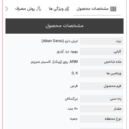
مشخصات محصول
ویژگی ها
روش مصرف
ه
مشخصات محصول
برند
ابیان دارو (Abian Darou)
کارایی
بهبود درد آرتروز
ماده شاخص
MSM, روی (زینک), کلسیم, منیزیم
ویتامین ها
D, K
فرم محصول
قرص
رده سنی
بزرگسالان
مقدار
۶۰ عدد
نوع محفظه
جعبه