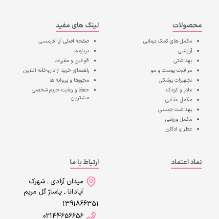
محصولات
لینک های مفید
مکمل های کمک درمانی
صفحه اصلی
آپا فارمسی
آرایشی
درباره ما
بهداشتی
قوانین و مقررات
مراقبت پوست و مو
راهنمای خرید از داروخانه آنلاین
تجهیزات پزشکی
مجوزها و پروانه ها
مادر و کودک
حفظ و رعایت حریم شخصی
مشتریان
مکمل غذایی
بهداشت جنسی
مکمل ورزشی
عطر و ادکلن
نماد اعتماد
ارتباط با ما
میدان آزادی ـ شهرک
آپادانا ـ پاساژ گل مریم
1391866351
02144656656