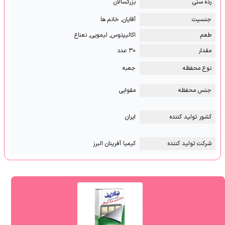
رده سنی
بزرگسالان
جنسیت
آقایان, خانم ها
طعم
اکالیپتوس, لیمویی, نعناع
مقدار
۳۰ عدد
نوع محفظه
جعبه
جنس محفظه
مقوایی
کشور تولید کننده
ایران
شرکت تولید کننده
کیمیا آفرینان البرز