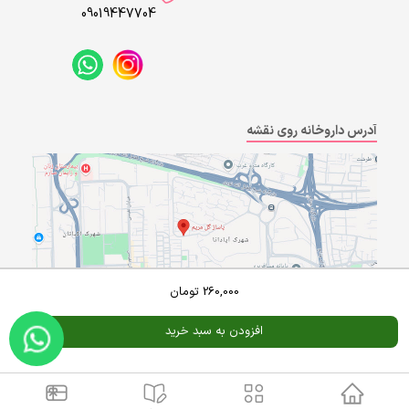
09019447704
آدرس داروخانه روی نقشه
260,000
تومان
افزودن به سبد خرید
Powered By
A Pluss