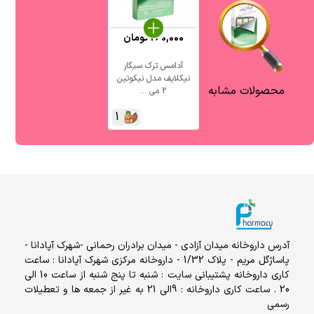
260,000
تومان
آدامس ترک سیگار
نیکلایف مدل نیکوتین
محصولات مشابه
2 می ...
1
آدرس داروخانه میدان آزادی - میدان برادران رحمانی -شهرک آپادانا -
پاساژگل مریم - پلاک 1/32 - داروخانه مرکزی شهرک آپادانا : ساعت
کاری داروخانه پشتیبانی سایت : شنبه تا پنج شنبه از ساعت 10 الی
20 . ساعت کاری داروخانه : 9الی 21 به غیر از جمعه ها و تعطیلات
رسمی