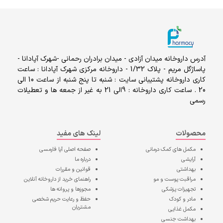
آدرس داروخانه میدان آزادی - میدان برادران رحمانی -شهرک آپادانا -
پاساژگل مریم - پلاک 1/32 - داروخانه مرکزی شهرک آپادانا : ساعت
کاری داروخانه پشتیبانی سایت : شنبه تا پنج شنبه از ساعت 10 الی
20 . ساعت کاری داروخانه : 9الی 21 به غیر از جمعه ها و تعطیلات
رسمی
محصولات
لینک های مفید
مکمل های کمک درمانی
صفحه اصلی
آپا فارمسی
آرایشی
درباره ما
بهداشتی
قوانین و مقررات
مراقبت پوست و مو
راهنمای خرید از داروخانه آنلاین
تجهیزات پزشکی
مجوزها و پروانه ها
مادر و کودک
حفظ و رعایت حریم شخصی
مشتریان
مکمل غذایی
بهداشت جنسی