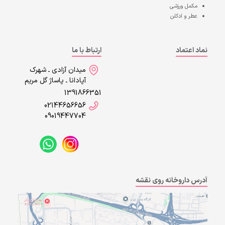
مکمل ورزشی
عطر و ادکلن
نماد اعتماد
ارتباط با ما
میدان آزادی ـ شهرک
آپادانا ـ پاساژ گل مریم
1391866351
02144656656
09019447704
آدرس داروخانه روی نقشه