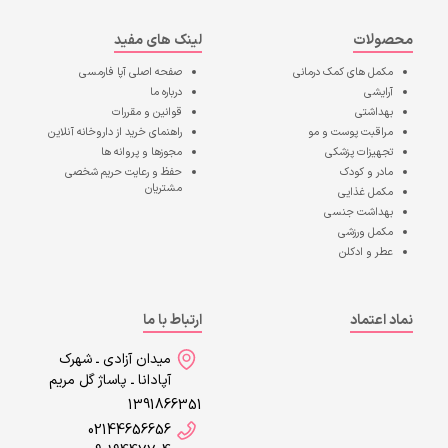
محصولات
لینک های مفید
مکمل های کمک درمانی
صفحه اصلی
آپا فارمسی
آرایشی
درباره ما
بهداشتی
قوانین و مقررات
مراقبت پوست و مو
راهنمای خرید از داروخانه آنلاین
تجهیزات پزشکی
مجوزها و پروانه ها
مادر و کودک
حفظ و رعایت حریم شخصی
مشتریان
مکمل غذایی
بهداشت جنسی
مکمل ورزشی
عطر و ادکلن
نماد اعتماد
ارتباط با ما
میدان آزادی ـ شهرک
آپادانا ـ پاساژ گل مریم
1391866351
02144656656