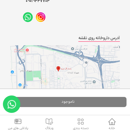
09019447704
آدرس داروخانه روی نقشه
ناموجود
Powered By
A Pluss
خانه
دسته بندی
وبلاگ
پاداش های من