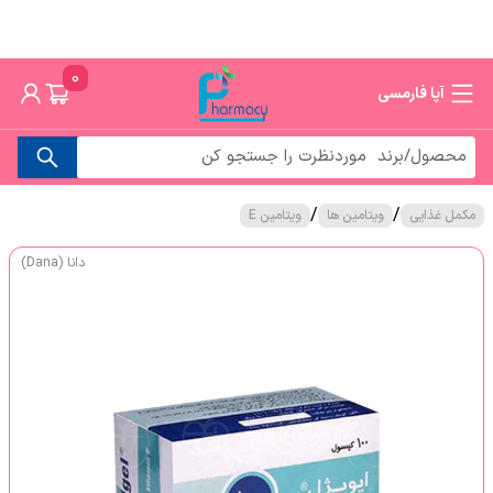
0
آپا فارمسی
/
/
مکمل غذایی
ویتامین ها
ویتامین E
دانا (Dana)