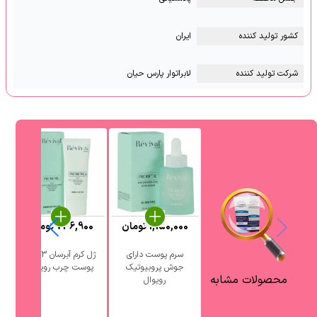
کشور تولید کننده
ایران
شرکت تولید کننده
لابراتوار پارس حیان
1,150,000
تومان
736,900
تومان
0
سرم پوست دارای
ژل کرم آبرسان 3 در 1
جوش پروبیوتیک
پوست چرب رویوال
آ
محصولات مشابه
رویوال