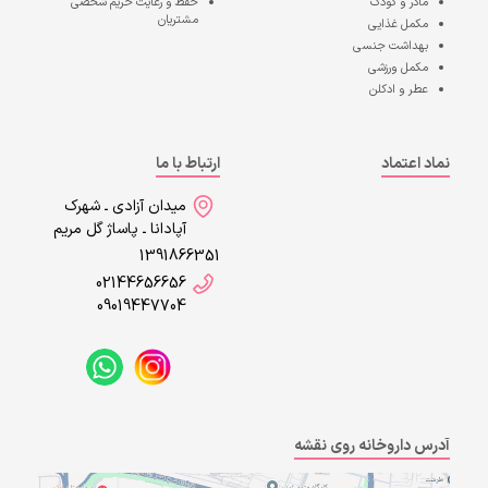
مادر و کودک
حفظ و رعایت حریم شخصی
مشتریان
مکمل غذایی
بهداشت جنسی
مکمل ورزشی
عطر و ادکلن
نماد اعتماد
ارتباط با ما
میدان آزادی ـ شهرک
آپادانا ـ پاساژ گل مریم
1391866351
02144656656
09019447704
آدرس داروخانه روی نقشه