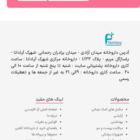
آدرس داروخانه میدان آزادی - میدان برادران رحمانی -شهرک آپادانا -
پاساژگل مریم - پلاک 1/32 - داروخانه مرکزی شهرک آپادانا : ساعت
کاری داروخانه پشتیبانی سایت : شنبه تا پنج شنبه از ساعت 10 الی
20 . ساعت کاری داروخانه : 9الی 21 به غیر از جمعه ها و تعطیلات
رسمی
محصولات
لینک های مفید
مکمل های کمک درمانی
صفحه اصلی
آپا فارمسی
آرایشی
درباره ما
بهداشتی
قوانین و مقررات
مراقبت پوست و مو
راهنمای خرید از داروخانه آنلاین
تجهیزات پزشکی
مجوزها و پروانه ها