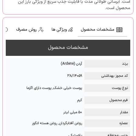
است. آبرسانی طولانی مدت با قابلیت جذب سریع از ویژگی بارز این
محصول است.
مشخصات محصول
ویژگی ها
روش مصرف
ه
مشخصات محصول
برند
آردن (Ardene)
کد مجوز بهداشتی
۳۸/۱۴۰۵۹
نوع پوست
پوست خیلی خشک, پوست دارای اگزما
فرم محصول
کرم
مقدار
۵۰ میلی لیتر
عصاره
روغن آفتابگردان, روغن هسته انگور
جنس محفظه
پلاستیکی