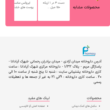
دست ۴ در ۱ اریکه
ایروکس مناسب
محصولات مشابه
۱۵۰ میل ...
پوست های خشک ...
آدرس داروخانه میدان آزادی - میدان برادران رحمانی -شهرک آپادانا -
پاساژگل مریم - پلاک 1/32 - داروخانه مرکزی شهرک آپادانا : ساعت
کاری داروخانه پشتیبانی سایت : شنبه تا پنج شنبه از ساعت 10 الی
20 . ساعت کاری داروخانه : 9الی 21 به غیر از جمعه ها و تعطیلات
رسمی
محصولات
لینک های مفید
مکمل های کمک درمانی
صفحه اصلی
آپا فارمسی