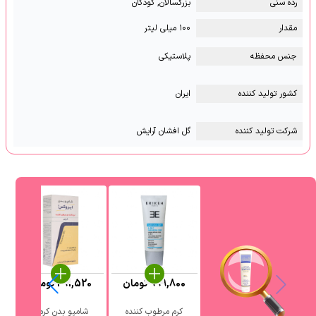
رده سنی
بزرگسالان, کودکان
مقدار
۱۰۰ میلی لیتر
جنس محفظه
پلاستیکی
کشور تولید کننده
ایران
شرکت تولید کننده
گل افشان آرایش
999,800
تومان
291,520
تومان
کرم مرطوب کننده
شامپو بدن کرمی
ش