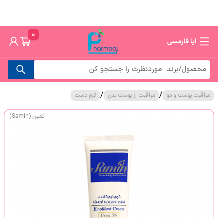
0
آپا فارمسی
/
/
مراقبت پوست و مو
مراقبت از پوست بدن
کرم دست
ثمین (Samin)