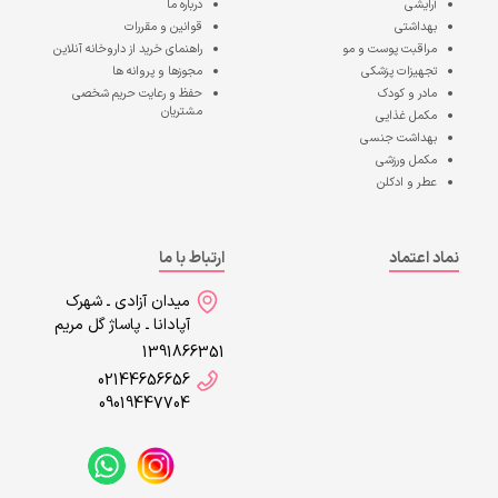
آرایشی
درباره ما
بهداشتی
قوانین و مقررات
مراقبت پوست و مو
راهنمای خرید از داروخانه آنلاین
تجهیزات پزشکی
مجوزها و پروانه ها
مادر و کودک
حفظ و رعایت حریم شخصی
مشتریان
مکمل غذایی
بهداشت جنسی
مکمل ورزشی
عطر و ادکلن
نماد اعتماد
ارتباط با ما
میدان آزادی ـ شهرک
آپادانا ـ پاساژ گل مریم
1391866351
02144656656
09019447704