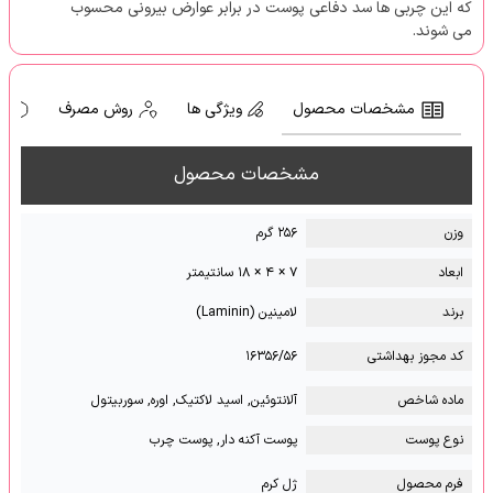
که این چربی ها سد دفاعی پوست در برابر عوارض بیرونی محسوب
می شوند.
مشخصات محصول
ویژگی ها
روش مصرف
ه
مشخصات محصول
وزن
۲۵۶ گرم
ابعاد
۷ × ۴ × ۱۸ سانتیمتر
برند
لامینین (Laminin)
کد مجوز بهداشتی
۱۶۳۵۶/۵۶
ماده شاخص
آلانتوئین, اسید لاکتیک, اوره, سوربیتول
نوع پوست
پوست آکنه دار, پوست چرب
فرم محصول
ژل کرم