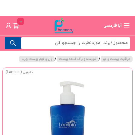
0
آپا فارمسی
/
/
مراقبت پوست و مو
شوینده و پاک کننده پوست
ژل و فوم پوست چرب
لامینین (Laminin)