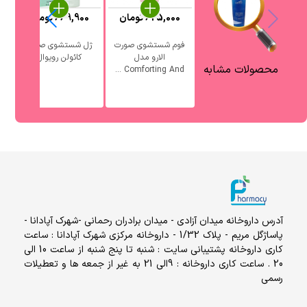
625,000
تومان
669,900
تومان
فوم شستشوی صورت
ژل شستشوی صورت
الارو مدل
کائولن رویوال
آ
محصولات مشابه
Comforting And ...
آدرس داروخانه میدان آزادی - میدان برادران رحمانی -شهرک آپادانا -
پاساژگل مریم - پلاک 1/32 - داروخانه مرکزی شهرک آپادانا : ساعت
کاری داروخانه پشتیبانی سایت : شنبه تا پنج شنبه از ساعت 10 الی
20 . ساعت کاری داروخانه : 9الی 21 به غیر از جمعه ها و تعطیلات
رسمی