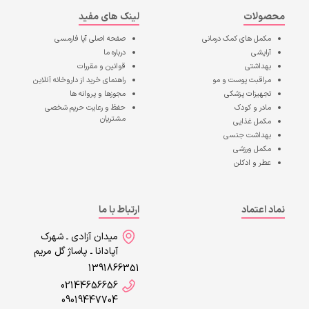
محصولات
لینک های مفید
مکمل های کمک درمانی
صفحه اصلی
آپا فارمسی
آرایشی
درباره ما
بهداشتی
قوانین و مقررات
مراقبت پوست و مو
راهنمای خرید از داروخانه آنلاین
تجهیزات پزشکی
مجوزها و پروانه ها
مادر و کودک
حفظ و رعایت حریم شخصی
مشتریان
مکمل غذایی
بهداشت جنسی
مکمل ورزشی
عطر و ادکلن
نماد اعتماد
ارتباط با ما
میدان آزادی ـ شهرک
آپادانا ـ پاساژ گل مریم
1391866351
02144656656
09019447704