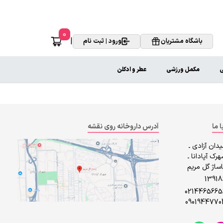
0
|
باشگاه مشتریان
ورود | ثبت نام
ی
مکمل ورزشی
عطر و ادکلن
ا ما
آدرس داروخانه روی نقشه
دان آزادی ـ
رک آپادانا ـ
ساژ گل مریم
1391
0214465665
0901944770