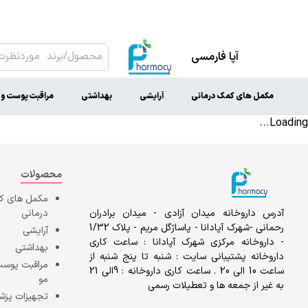
آپا فارمسی
مکمل های کمک درمانی
آرایشی
بهداشتی
مراقبت پوست و 
Loading...
محصولات
مکمل های 
آدرس داروخانه میدان آزادی - میدان برادران
درمانی
رحمانی -شهرک آپادانا - پاساژگل مریم - پلاک 1/32
آرایشی
- داروخانه مرکزی شهرک آپادانا : ساعت کاری
بهداشتی
داروخانه پشتیبانی سایت : شنبه تا پنج شنبه از
مراقبت پوست
ساعت 10 الی 20 . ساعت کاری داروخانه : 9الی 21
مو
به غیر از جمعه ها و تعطیلات رسمی
تجهیزات پزش