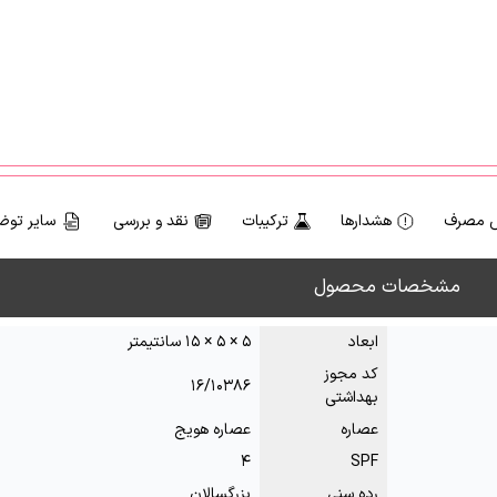
 مصرف
هشدارها
ترکیبات
نقد و بررسی
سایر توض
مشخصات محصول
ابعاد
۵ × ۵ × ۱۵ سانتیمتر
کد مجوز
۱۶/۱۰۳۸۶
بهداشتی
عصاره
عصاره هویج
۴
SPF
رده سنی
بزرگسالان