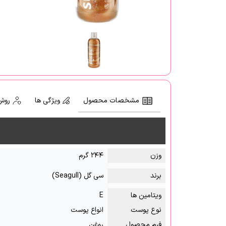
مشخصات محصول
ویژگی ها
روش
وزن
۲۴۴ گرم
برند
سی گل (Seagull)
ویتامین ها
E
نوع پوست
انواع پوست
فرم محصول
روغن