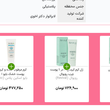
جنس محفظه
پلاستیکی
شرکت تولید
لابراتوار دکتر اخوی
کننده
ش
ژل کرم آبرسان 3 در 1 پوست
کرم مرطوب کننده و آبر
چرب رویوال
پوست خشک بایو ا ..
رویوال (Revival)
بایو اسکین پلاس (Bio ...
736,900
تومان
477,250
تومان