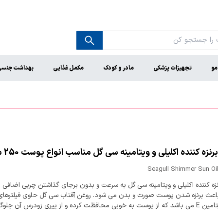
مو
تجهیزات پزشکی
مادر و کودک
مکمل غذایی
بهداشت جنس
نزه کننده اکلیلی و ویتامینه سی گل مناسب انواع پوست 250 میلی لیتر
Seagull Shimmer Sun Oil
زه کننده اکلیلی و ویتامینه سی گل به سرعت و بدون برجای گذاشتن چربی اضافی ب
عث برنزه شدن پوست صورت و بدن می شود. روغن آفتاب سی گل حاوی فیلترهای
UV و ویتامین E می باشد که از پوست به خوبی محافظت کرده و از پیری زودرس آن جلو