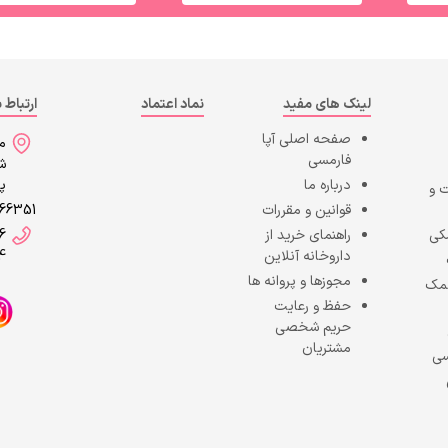
لینک های مفید
نماد اعتماد
ارتباط ب
صفحه اصلی
آپا
می
فارمسی
شه
درباره ما
پا
 و
قوانین و مقررات
866351
کی
راهنمای خرید از
6
داروخانه آنلاین
4
مجوزها و پروانه ها
کمک
حفظ و رعایت
حریم شخصی
مشتریان
سی