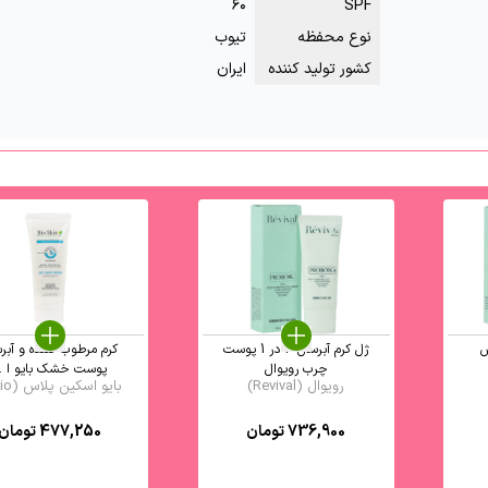
۶۰
SPF
نوع محفظه
تیوب
کشور تولید کننده
ایران
ش
ژل کرم آبرسان 3 در 1 پوست
کرم مرطوب کننده و آبر
چرب رویوال
پوست خشک بایو ا ..
رویوال (Revival)
بایو اسکین پلاس (Bio ...
736,900
تومان
477,250
تومان