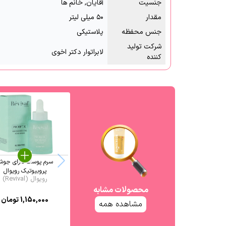
جنسیت
آقایان, خانم ها
مقدار
۵۰ میلی لیتر
جنس محفظه
پلاستیکی
شرکت تولید
لابراتوار دکتر اخوی
کننده
سرم پوست دارای جو
پروبیوتیک رویوال
رویوال (Revival)
محصولات مشابه
1,150,000
تومان
مشاهده همه