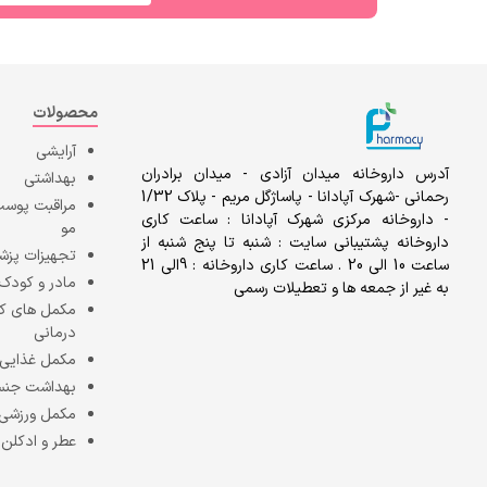
محصولات
آرایشی
آدرس داروخانه میدان آزادی - میدان برادران
بهداشتی
رحمانی -شهرک آپادانا - پاساژگل مریم - پلاک 1/32
مراقبت پوست
- داروخانه مرکزی شهرک آپادانا : ساعت کاری
مو
داروخانه پشتیبانی سایت : شنبه تا پنج شنبه از
تجهیزات پزش
ساعت 10 الی 20 . ساعت کاری داروخانه : 9الی 21
مادر و کودک
به غیر از جمعه ها و تعطیلات رسمی
مکمل های 
درمانی
مکمل غذایی
بهداشت جن
مکمل ورزشی
عطر و ادکلن