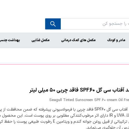
مادر و کودک
مکمل های کمک درمانی
مکمل غذایی
بهداشت جنس
سی گل SPF60 فاقد چربی ۵۰ میلی لیتر
Seagull Tinted Sunscreen SPF 60 cream Oil Fr
کرم ضد آفتاب سی گل SPF۶۰ فاقد چربی با فرمولاسیونی پیشرفته که ضمن محافظت 
برابر UVA ،UVB و IR دارای اثر مرطوب‌کنندگی مطلوبی بر روی پوست است. این محصول ب
برداشتن ترکیباتی از قبیل روغن جوانه گندم و ویتامین E رطوبت طبیعی پوست را
درس آن جلوگیری می‌نماید.