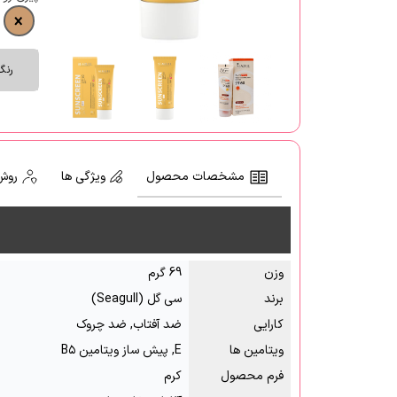
رنگ
مشخصات محصول
ویژگی ها
روش
وزن
69 گرم
برند
سی گل (Seagull)
کارایی
ضد آفتاب, ضد چروک
ویتامین ها
E, پیش ساز ویتامین B۵
فرم محصول
کرم