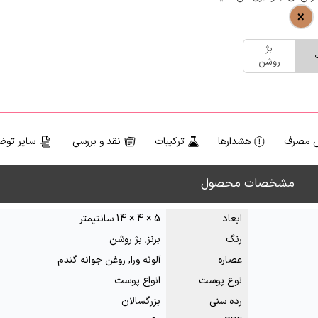
بژ
روشن
 مصرف
هشدارها
ترکیبات
نقد و بررسی
سایر توض
مشخصات محصول
ابعاد
5 × 4 × 14 سانتیمتر
رنگ
برنز, بژ روشن
عصاره
آلوئه ورا, روغن جوانه گندم
نوع پوست
انواع پوست
رده سنی
بزرگسالان