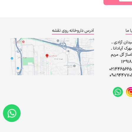
ا ما
آدرس داروخانه روی نقشه
دان آزادی ـ
رک آپادانا ـ
ساژ گل مریم
1391
0214465665
0901944770