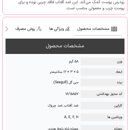
زودرس پوست کمک می‌کند. این ضد آفتاب فاقد چربی بوده و برای
پوست چرب و معمولی مناسب است.
مشخصات محصول
ویژگی ها
روش مصرف
ه
مشخصات محصول
وزن
۵۸ گرم
ابعاد
۵ × ۳ × ۱۲ سانتیمتر
برند
سی گل (Seagull)
کد مجوز بهداشتی
۱۶/۱۵۸۵۷
کارایی
ضد آفتاب, ضد چروک
ویتامین ها
A, E, F, H
عصاره
عصاره شاه بلوط هندی