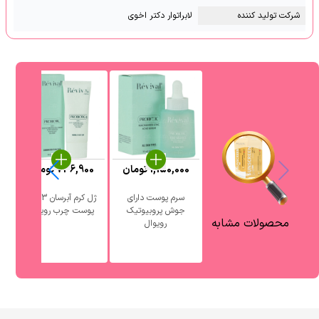
شرکت تولید کننده
لابراتوار دکتر اخوی
1,150,000
تومان
736,900
تومان
0
سرم پوست دارای
ژل کرم آبرسان 3 در 1
جوش پروبیوتیک
پوست چرب رویوال
آ
محصولات مشابه
رویوال