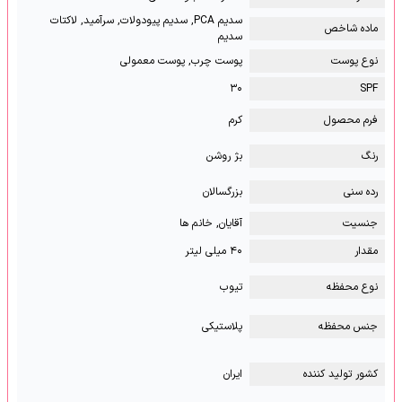
سدیم PCA, سدیم پیودولات, سرآمید, لاکتات
ماده شاخص
سدیم
نوع پوست
پوست چرب, پوست معمولی
۳۰
SPF
فرم محصول
کرم
رنگ
بژ روشن
رده سنی
بزرگسالان
جنسیت
آقایان, خانم ها
مقدار
۴۰ میلی لیتر
نوع محفظه
تیوب
جنس محفظه
پلاستیکی
کشور تولید کننده
ایران