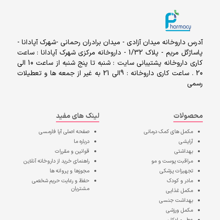
آدرس داروخانه میدان آزادی - میدان برادران رحمانی -شهرک آپادانا -
پاساژگل مریم - پلاک 1/32 - داروخانه مرکزی شهرک آپادانا : ساعت
کاری داروخانه پشتیبانی سایت : شنبه تا پنج شنبه از ساعت 10 الی
20 . ساعت کاری داروخانه : 9الی 21 به غیر از جمعه ها و تعطیلات
رسمی
محصولات
لینک های مفید
مکمل های کمک درمانی
صفحه اصلی
آپا فارمسی
آرایشی
درباره ما
بهداشتی
قوانین و مقررات
مراقبت پوست و مو
راهنمای خرید از داروخانه آنلاین
تجهیزات پزشکی
مجوزها و پروانه ها
مادر و کودک
حفظ و رعایت حریم شخصی
مشتریان
مکمل غذایی
بهداشت جنسی
مکمل ورزشی