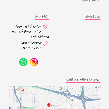
عطر و ادکلن
نماد اعتماد
ارتباط با ما
میدان آزادی ـ شهرک
آپادانا ـ پاساژ گل مریم
1391866351
02144656656
09019447704
آدرس داروخانه روی نقشه