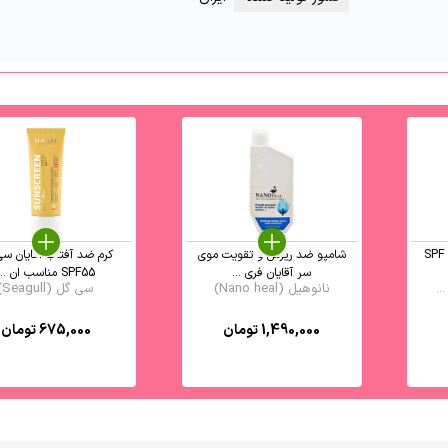
اب بی رنگ SPF 50
شامپو ضد ریزش و تقویت موی
کرم ضد آفتاب آقایان سی
سر آقایان فری ...
SPF55 مناسب ان ...
نانوهیل (Nano heal)
سی گل (Seagull)
1,490,000
تومان
675,000
تومان