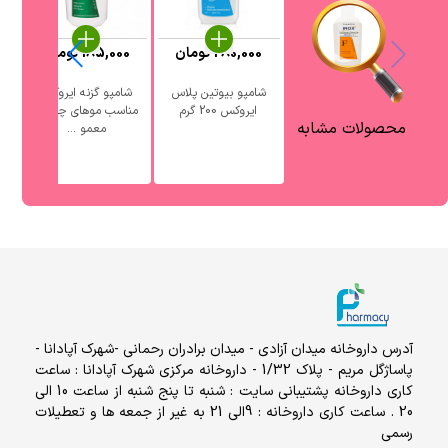
280,000
تومان
185,000
تومان
0
شامپو بیوتین پلاس
شامپو گزنه ایروکس
ایروکس 200 گرم
مناسب موهای چرب و
محصولات مشابه
معمو ...
آدرس داروخانه میدان آزادی - میدان برادران رحمانی -شهرک آپادانا -
پاساژگل مریم - پلاک 1/32 - داروخانه مرکزی شهرک آپادانا : ساعت
کاری داروخانه پشتیبانی سایت : شنبه تا پنج شنبه از ساعت 10 الی
20 . ساعت کاری داروخانه : 9الی 21 به غیر از جمعه ها و تعطیلات
رسمی