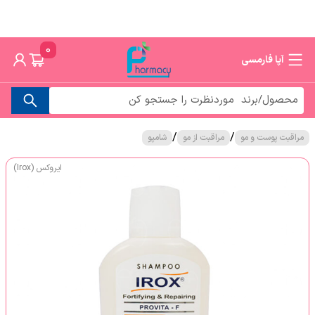
0
آپا فارمسی
/
/
مراقبت پوست و مو
مراقبت از مو
شامپو
ایروکس (Irox)