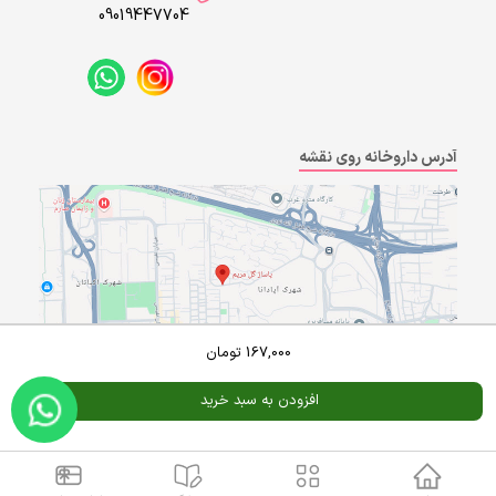
09019447704
آدرس داروخانه روی نقشه
167,000
تومان
افزودن به سبد خرید
Powered By
A Pluss