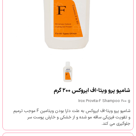
شامپو پرو ویتا-اف ایروکس ۲۰۰ گرم
Irox Provita-F Shampoo 200 g
شامپو پرو ویتا-اف ایروکس به علت دارا بودن ویتامین F موجب ترمیم
و تقویت فیزیکی ساقه مو شده و از خشکی و خارش پوست سر
جلوگیری می کند.