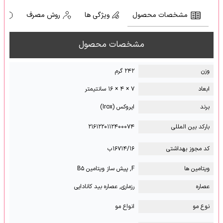
مشخصات محصول
ویژگی ها
روش مصرف
ه
مشخصات محصول
وزن
۲۴۲ گرم
ابعاد
۷ × ۴ × ۱۶ سانتیمتر
برند
ایروکس (Irox)
بارکد بین المللی
۲۱۶۱۲۲۰۱۱۲۴۰۰۰۷۴
کد مجوز بهداشتی
۱۶۷۱۴/۱۶ب
ویتامین ها
F, پیش ساز ویتامین B۵
عصاره
رزماری, عصاره بید کانادایی
نوع مو
انواع مو