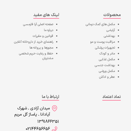
محصولات
لینک های مفید
مکمل های کمک درمانی
صفحه اصلی
آپا فارمسی
آرایشی
درباره ما
بهداشتی
قوانین و مقررات
مراقبت پوست و مو
راهنمای خرید از داروخانه آنلاین
تجهیزات پزشکی
مجوزها و پروانه ها
مادر و کودک
حفظ و رعایت حریم شخصی
مشتریان
مکمل غذایی
بهداشت جنسی
مکمل ورزشی
عطر و ادکلن
نماد اعتماد
ارتباط با ما
میدان آزادی ـ شهرک
آپادانا ـ پاساژ گل مریم
1391866351
02144656656