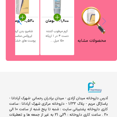
999,800
تومان
291,520
تومان
کرم مرطوب کننده
شامپو بدن کرمی
ش
دست ۴ در ۱ اریکه
ایروکس مناسب
محصولات مشابه
۱۵۰ میل ...
پوست های خشک ...
آدرس داروخانه میدان آزادی - میدان برادران رحمانی -شهرک آپادانا -
پاساژگل مریم - پلاک 1/32 - داروخانه مرکزی شهرک آپادانا : ساعت
کاری داروخانه پشتیبانی سایت : شنبه تا پنج شنبه از ساعت 10 الی
20 . ساعت کاری داروخانه : 9الی 21 به غیر از جمعه ها و تعطیلات