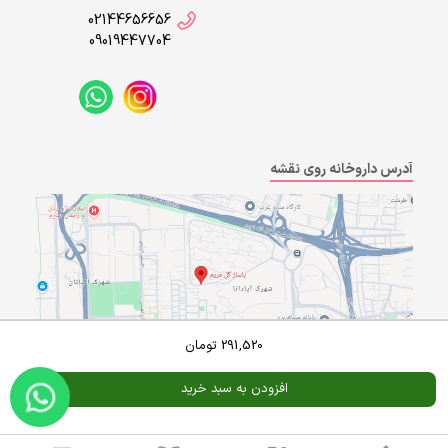
02144656656
09019447704
آدرس داروخانه روی نقشه
291,520
تومان
افزودن به سبد خرید
Powered By
A Pluss