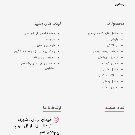
رسمی
محصولات
لینک های مفید
مکمل های کمک درمانی
صفحه اصلی
آپا فارمسی
آرایشی
درباره ما
بهداشتی
قوانین و مقررات
مراقبت پوست و مو
راهنمای خرید از داروخانه آنلاین
تجهیزات پزشکی
مجوزها و پروانه ها
مادر و کودک
حفظ و رعایت حریم شخصی
مشتریان
مکمل غذایی
بهداشت جنسی
مکمل ورزشی
عطر و ادکلن
نماد اعتماد
ارتباط با ما
میدان آزادی ـ شهرک
آپادانا ـ پاساژ گل مریم
1391866351