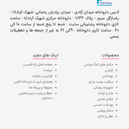
آدرس داروخانه میدان آزادی - میدان برادران رحمانی -شهرک آپادانا -
پاساژگل مریم - پلاک 1/32 - داروخانه مرکزی شهرک آپادانا : ساعت
کاری داروخانه پشتیبانی سایت : شنبه تا پنج شنبه از ساعت 10 الی
20 . ساعت کاری داروخانه : 9الی 21 به غیر از جمعه ها و تعطیلات
رسمی
محصولات
لینک های مفید
مکمل های کمک درمانی
صفحه اصلی
آپا فارمسی
آرایشی
درباره ما
بهداشتی
قوانین و مقررات
مراقبت پوست و مو
راهنمای خرید از داروخانه آنلاین
تجهیزات پزشکی
مجوزها و پروانه ها
مادر و کودک
حفظ و رعایت حریم شخصی
مشتریان
مکمل غذایی
بهداشت جنسی
مکمل ورزشی
عطر و ادکلن