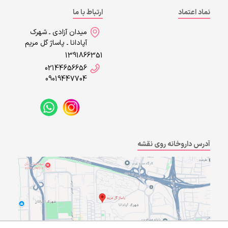
نماد اعتماد
ارتباط با ما
میدان آزادی ـ شهرک
آپادانا ـ پاساژ گل مریم
1391866351
02144656656
09019447704
آدرس داروخانه روی نقشه