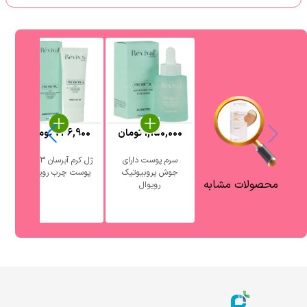
1,150,000
تومان
736,900
تومان
0
سرم پوست دارای
ژل کرم آبرسان 3 در 1
جوش پروبیوتیک
پوست چرب رویوال
آ
محصولات مشابه
رویوال