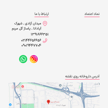
نماد اعتماد
ارتباط با ما
میدان آزادی ـ شهرک
آپادانا ـ پاساژ گل مریم
1391866351
02144656656
09019447704
آدرس داروخانه روی نقشه