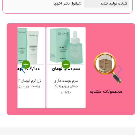
شرکت تولید کننده
لابراتوار دکتر اخوی
1,150,000
تومان
736,900
تومان
0
سرم پوست دارای
ژل کرم آبرسان 3 در 1
جوش پروبیوتیک
پوست چرب رویوال
آ
محصولات مشابه
رویوال