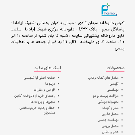
آدرس داروخانه میدان آزادی - میدان برادران رحمانی -شهرک آپادانا -
پاساژگل مریم - پلاک 1/32 - داروخانه مرکزی شهرک آپادانا : ساعت
کاری داروخانه پشتیبانی سایت : شنبه تا پنج شنبه از ساعت 10 الی
20 . ساعت کاری داروخانه : 9الی 21 به غیر از جمعه ها و تعطیلات
رسمی
محصولات
لینک های مفید
مکمل های کمک درمانی
صفحه اصلی
آپا فارمسی
آرایشی
درباره ما
بهداشتی
قوانین و مقررات
مراقبت پوست و مو
راهنمای خرید از داروخانه آنلاین
تجهیزات پزشکی
مجوزها و پروانه ها
مادر و کودک
حفظ و رعایت حریم شخصی
مشتریان
مکمل غذایی
بهداشت جنسی
مکمل ورزشی
عطر و ادکلن