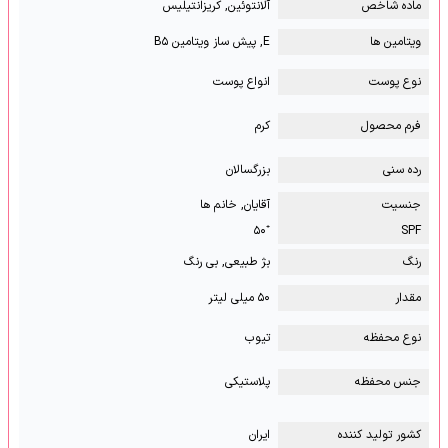
ماده شاخص
آلانتوئین, کریزانتیلیس
ویتامین ها
E, پیش ساز ویتامین B۵
نوع پوست
انواع پوست
فرم محصول
کرم
رده سنی
بزرگسالان
جنسیت
آقایان, خانم ها
⁺۵۰
SPF
رنگ
بژ طبیعی, بی رنگ
مقدار
۵۰ میلی لیتر
نوع محفظه
تیوب
جنس محفظه
پلاستیکی
کشور تولید کننده
ایران