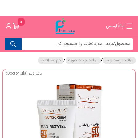
0
آپا فارمسی
/
/
مراقبت پوست و مو
مراقبت پوست صورت
کرم ضد آفتاب
دکتر ژیلا (Doctor Jila)