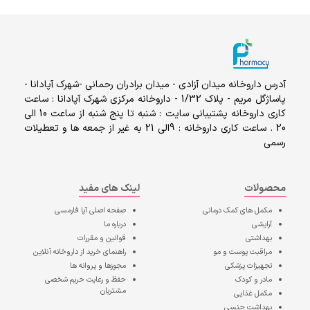
آدرس داروخانه میدان آزادی - میدان برادران رحمانی -شهرک آپادانا -
پاساژگل مریم - پلاک 1/32 - داروخانه مرکزی شهرک آپادانا : ساعت
کاری داروخانه پشتیبانی سایت : شنبه تا پنج شنبه از ساعت 10 الی
20 . ساعت کاری داروخانه : 9الی 21 به غیر از جمعه ها و تعطیلات
رسمی
محصولات
لینک های مفید
مکمل های کمک درمانی
صفحه اصلی
آپا فارمسی
آرایشی
درباره ما
بهداشتی
قوانین و مقررات
مراقبت پوست و مو
راهنمای خرید از داروخانه آنلاین
تجهیزات پزشکی
مجوزها و پروانه ها
مادر و کودک
حفظ و رعایت حریم شخصی
مشتریان
مکمل غذایی
بهداشت جنسی