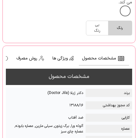
می کند.
بی
رنگ
رنگ
مشخصات محصول
ویژگی ها
روش مصرف
ه
مشخصات محصول
برند
دکتر ژیلا (Doctor Jila)
کد مجوز بهداشتی
۱۳۱۸۸/۱۶
کارایی
ضد آفتاب
آلوئه ورا, برگ زیتون, سیلی مارین, عصاره بابونه,
عصاره
عصاره چای سبز