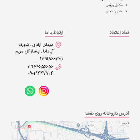
مکمل ورزشی
عطر و ادکلن
نماد اعتماد
ارتباط با ما
میدان آزادی ـ شهرک
آپادانا ـ پاساژ گل مریم
1391866351
02144656656
09019447704
آدرس داروخانه روی نقشه