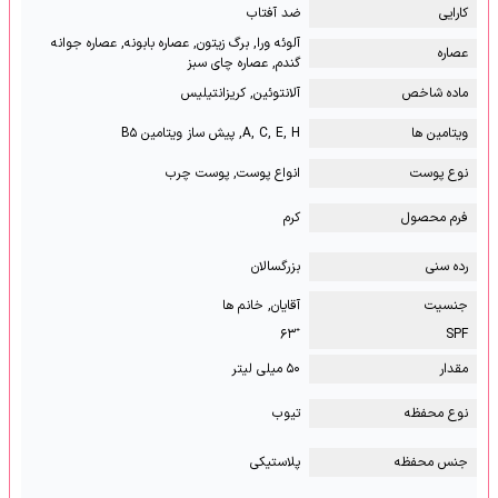
کارایی
ضد آفتاب
آلوئه ورا, برگ زیتون, عصاره بابونه, عصاره جوانه
عصاره
گندم, عصاره چای سبز
ماده شاخص
آلانتوئین, کریزانتیلیس
ویتامین ها
A, C, E, H, پیش ساز ویتامین B۵
نوع پوست
انواع پوست, پوست چرب
فرم محصول
کرم
رده سنی
بزرگسالان
جنسیت
آقایان, خانم ها
⁺۶۳
SPF
مقدار
۵۰ میلی لیتر
نوع محفظه
تیوب
جنس محفظه
پلاستیکی