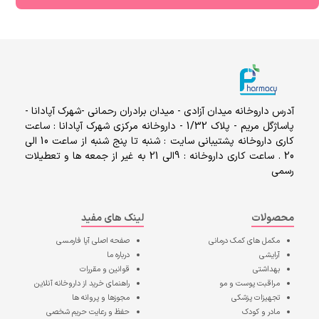
آدرس داروخانه میدان آزادی - میدان برادران رحمانی -شهرک آپادانا -
پاساژگل مریم - پلاک 1/32 - داروخانه مرکزی شهرک آپادانا : ساعت
کاری داروخانه پشتیبانی سایت : شنبه تا پنج شنبه از ساعت 10 الی
20 . ساعت کاری داروخانه : 9الی 21 به غیر از جمعه ها و تعطیلات
رسمی
محصولات
لینک های مفید
مکمل های کمک درمانی
صفحه اصلی
آپا فارمسی
آرایشی
درباره ما
بهداشتی
قوانین و مقررات
مراقبت پوست و مو
راهنمای خرید از داروخانه آنلاین
تجهیزات پزشکی
مجوزها و پروانه ها
مادر و کودک
حفظ و رعایت حریم شخصی