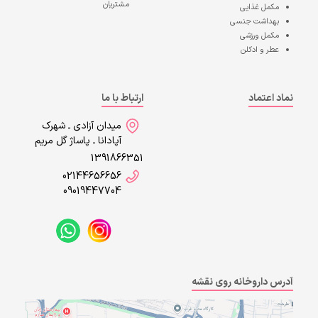
مشتریان
مکمل غذایی
بهداشت جنسی
مکمل ورزشی
عطر و ادکلن
نماد اعتماد
ارتباط با ما
میدان آزادی ـ شهرک
آپادانا ـ پاساژ گل مریم
1391866351
02144656656
09019447704
آدرس داروخانه روی نقشه