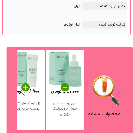
کشور تولید کننده
ایران
شرکت تولید کننده
ایران آوندفر
1,150,000
تومان
736,900
تومان
0
سرم پوست دارای
ژل کرم آبرسان 3 در 1
جوش پروبیوتیک
پوست چرب رویوال
آ
محصولات مشابه
رویوال