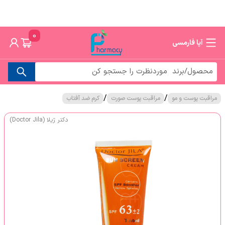
0
آپا فارمسی
/
/
مراقبت پوست و مو
مراقبت پوست صورت
کرم ضد آفتاب
دکتر ژیلا (Doctor Jila)