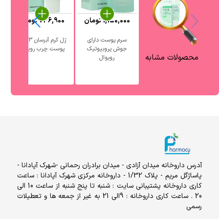
1,150,000
تومان
736,900
تومان
0
سرم پوست دارای
ژل کرم آبرسان 3 در 1
جوش پروبیوتیک
پوست چرب رویوال
آ
محصولات مشابه
رویوال
آدرس داروخانه میدان آزادی - میدان برادران رحمانی -شهرک آپادانا -
پاساژگل مریم - پلاک 1/32 - داروخانه مرکزی شهرک آپادانا : ساعت
کاری داروخانه پشتیبانی سایت : شنبه تا پنج شنبه از ساعت 10 الی
20 . ساعت کاری داروخانه : 9الی 21 به غیر از جمعه ها و تعطیلات
رسمی