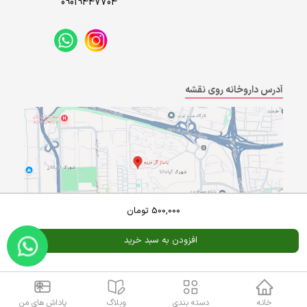
09019447704
آدرس داروخانه روی نقشه
500,000
تومان
افزودن به سبد خرید
Powered By
A Pluss
خانه
دسته بندی
وبلاگ
پاداش های من