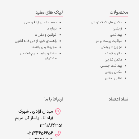
محصولات
لینک های مفید
مکمل های کمک درمانی
صفحه اصلی
آپا فارمسی
آرایشی
درباره ما
بهداشتی
قوانین و مقررات
مراقبت پوست و مو
راهنمای خرید از داروخانه آنلاین
تجهیزات پزشکی
مجوزها و پروانه ها
مادر و کودک
حفظ و رعایت حریم شخصی
مشتریان
مکمل غذایی
بهداشت جنسی
مکمل ورزشی
عطر و ادکلن
نماد اعتماد
ارتباط با ما
میدان آزادی ـ شهرک
آپادانا ـ پاساژ گل مریم
1391866351
02144656656