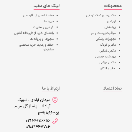
محصولات
لینک های مفید
مکمل های کمک درمانی
صفحه اصلی
آپا فارمسی
آرایشی
درباره ما
بهداشتی
قوانین و مقررات
مراقبت پوست و مو
راهنمای خرید از داروخانه آنلاین
تجهیزات پزشکی
مجوزها و پروانه ها
مادر و کودک
حفظ و رعایت حریم شخصی
مشتریان
مکمل غذایی
بهداشت جنسی
مکمل ورزشی
عطر و ادکلن
نماد اعتماد
ارتباط با ما
میدان آزادی ـ شهرک
آپادانا ـ پاساژ گل مریم
1391866351
02144656656
09019447704