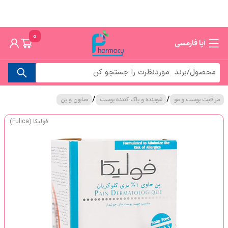
0
آپا فارمسی
/
/
مراقبت پوست و مو
شوینده و پاک کننده پوست
صابون و پن
فولیکا (Fulica)