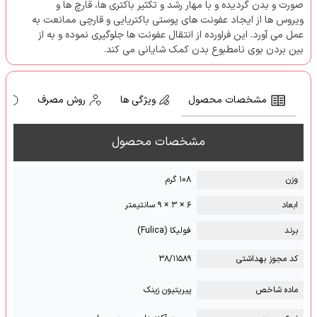
صورت و بدن گردیده و با مهار رشد و تکثیر باکتری ها، قارچ ها و
ویروس ها از ایجاد عفونت های پوستی باکتریایی و قارچی ممانعت به
عمل می آورد. این فراورده از انتقال عفونت ها جلوگیری نموده و به از
بین بردن بوی نامطبوع بدن کمک شایانی می کند.
مشخصات محصول
ویژگی ها
روش مصرف
ه
مشخصات محصول
وزن
۱۰۸ گرم
ابعاد
۶ × ۳ × ۹ سانتیمتر
برند
فولیکا (Fulica)
کد مجوز بهداشتی
۳۸/۱۱۵۸۹
ماده شاخص
پیریتیون زینک