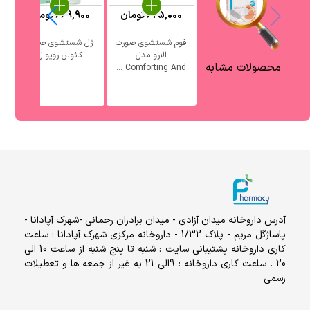
625,000
تومان
669,900
تومان
فوم شستشوی صورت
ژل شستشوی صورت
الارو مدل
کائولن رویوال
آ
محصولات مشابه
Comforting And ...
آدرس داروخانه میدان آزادی - میدان برادران رحمانی -شهرک آپادانا -
پاساژگل مریم - پلاک 1/32 - داروخانه مرکزی شهرک آپادانا : ساعت
کاری داروخانه پشتیبانی سایت : شنبه تا پنج شنبه از ساعت 10 الی
20 . ساعت کاری داروخانه : 9الی 21 به غیر از جمعه ها و تعطیلات
رسمی