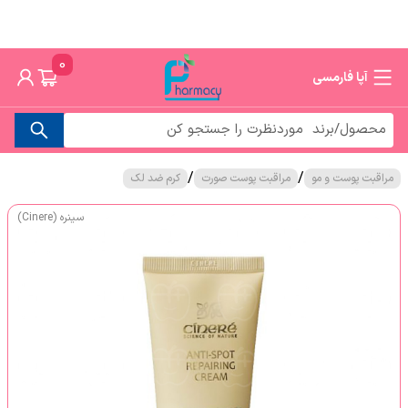
0
آپا فارمسی
/
/
مراقبت پوست و مو
مراقبت پوست صورت
کرم ضد لک
سینره (Cinere)