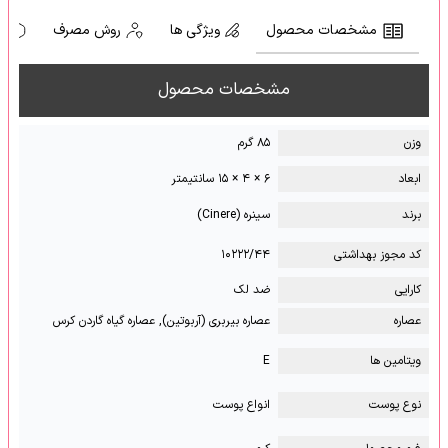
مشخصات محصول
ویژگی ها
روش مصرف
ه
مشخصات محصول
وزن
۸۵ گرم
ابعاد
۶ × ۴ × ۱۵ سانتیمتر
برند
سینره (Cinere)
کد مجوز بهداشتی
۱۰۲۲۲/۴۴
کارایی
ضد لک
عصاره
عصاره بیربری (آربوتین), عصاره گیاه گاردن کرس
ویتامین ها
E
نوع پوست
انواع پوست