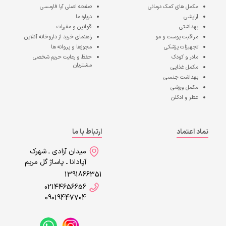
مکمل های کمک درمانی
صفحه اصلی
آپا فارمسی
آرایشی
درباره ما
بهداشتی
قوانین و مقررات
مراقبت پوست و مو
راهنمای خرید از داروخانه آنلاین
تجهیزات پزشکی
مجوزها و پروانه ها
مادر و کودک
حفظ و رعایت حریم شخصی
مشتریان
مکمل غذایی
بهداشت جنسی
مکمل ورزشی
عطر و ادکلن
نماد اعتماد
ارتباط با ما
میدان آزادی ـ شهرک
آپادانا ـ پاساژ گل مریم
1391866351
02144656656
09019447704