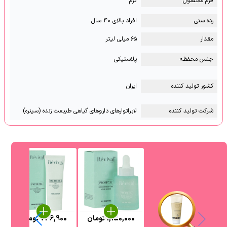
فرم محصول
کرم
رده سنی
افراد بالای ۴۰ سال
مقدار
۶۵ میلی لیتر
جنس محفظه
پلاستیکی
کشور تولید کننده
ایران
شرکت تولید کننده
لابراتوارهای داروهای گیاهی طبیعت زنده (سینره)
1,150,000
تومان
736,900
تومان
0