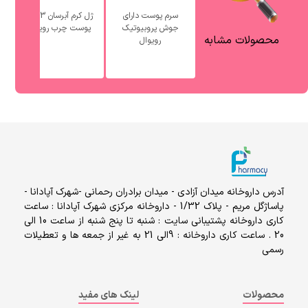
سرم پوست دارای
ژل کرم آبرسان 3 در 1
جوش پروبیوتیک
پوست چرب رویوال
آ
محصولات مشابه
رویوال
آدرس داروخانه میدان آزادی - میدان برادران رحمانی -شهرک آپادانا -
پاساژگل مریم - پلاک 1/32 - داروخانه مرکزی شهرک آپادانا : ساعت
کاری داروخانه پشتیبانی سایت : شنبه تا پنج شنبه از ساعت 10 الی
20 . ساعت کاری داروخانه : 9الی 21 به غیر از جمعه ها و تعطیلات
رسمی
محصولات
لینک های مفید