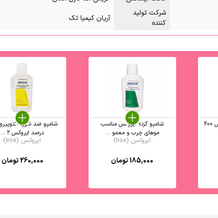
شرکت تولید
آریان کیمیا تک
کننده
شامپو بیوتین پلاس ایروکس 200
شامپو گزنه ایروکس مناسب
موهای چرب و معمو ...
درصد ایروکس ۲ ...
ایروکس (Irox)
ایروکس (Irox)
185,000
تومان
260,000
تومان