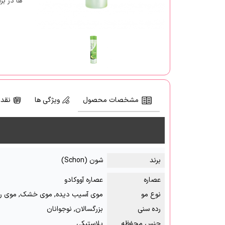
ها در بر
مشخصات محصول
ویژگی ها
نقد 
برند
شون (Schon)
عصاره
عصاره آووکادو
نوع مو
موی آسیب دیده, موی خشک, موی ر
رده سنی
بزرگسالان, نوجوانان
جنس محفظه
پلاستیکی