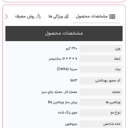
مشخصات محصول
ویژگی ها
روش مصرف
ه
مشخصات محصول
وزن
۲۴۰ گرم
ابعاد
۷ × ۴ × ۱۶ سانتیمتر
برند
سریتا (Cerita)
کد مجوز بهداشتی
۱۵۸۴
عصاره
عصاره انار, عصاره چای سبز
ویتامین ها
پیش ساز ویتامین B۵
نوع مو
موی رنگ شده
ماده شاخص
بنزوفنون