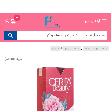
0
آپا فارمسی
/
/
مراقبت پوست و مو
مراقبت از مو
شامپو
سریتا (Cerita)