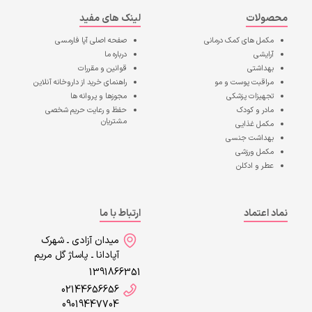
محصولات
لینک های مفید
مکمل های کمک درمانی
صفحه اصلی
آپا فارمسی
آرایشی
درباره ما
بهداشتی
قوانین و مقررات
مراقبت پوست و مو
راهنمای خرید از داروخانه آنلاین
تجهیزات پزشکی
مجوزها و پروانه ها
مادر و کودک
حفظ و رعایت حریم شخصی
مشتریان
مکمل غذایی
بهداشت جنسی
مکمل ورزشی
عطر و ادکلن
نماد اعتماد
ارتباط با ما
میدان آزادی ـ شهرک
آپادانا ـ پاساژ گل مریم
1391866351
02144656656
09019447704