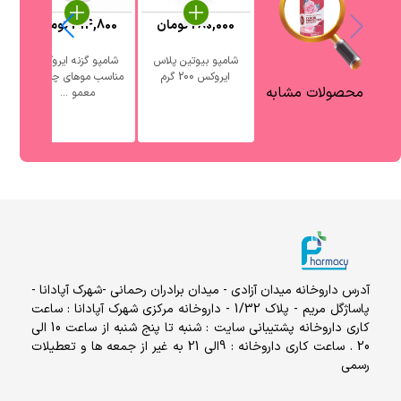
280,000
تومان
414,800
تومان
0
شامپو بیوتین پلاس
شامپو گزنه ایروکس
ایروکس 200 گرم
مناسب موهای چرب و
محصولات مشابه
معمو ...
آدرس داروخانه میدان آزادی - میدان برادران رحمانی -شهرک آپادانا -
پاساژگل مریم - پلاک 1/32 - داروخانه مرکزی شهرک آپادانا : ساعت
کاری داروخانه پشتیبانی سایت : شنبه تا پنج شنبه از ساعت 10 الی
20 . ساعت کاری داروخانه : 9الی 21 به غیر از جمعه ها و تعطیلات
رسمی