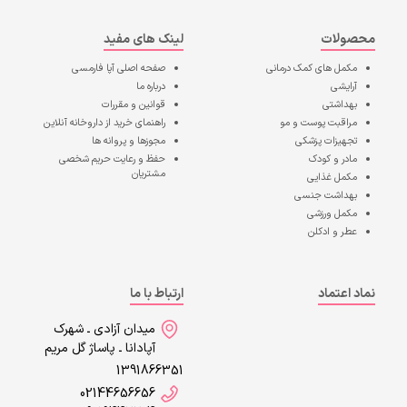
محصولات
لینک های مفید
مکمل های کمک درمانی
صفحه اصلی
آپا فارمسی
آرایشی
درباره ما
بهداشتی
قوانین و مقررات
مراقبت پوست و مو
راهنمای خرید از داروخانه آنلاین
تجهیزات پزشکی
مجوزها و پروانه ها
مادر و کودک
حفظ و رعایت حریم شخصی
مشتریان
مکمل غذایی
بهداشت جنسی
مکمل ورزشی
عطر و ادکلن
نماد اعتماد
ارتباط با ما
میدان آزادی ـ شهرک
آپادانا ـ پاساژ گل مریم
1391866351
02144656656