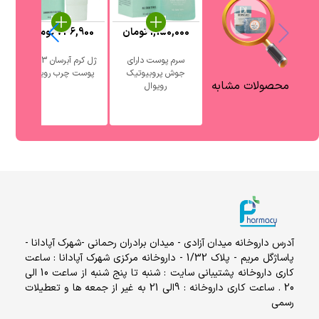
1,150,000
تومان
736,900
تومان
0
سرم پوست دارای
ژل کرم آبرسان 3 در 1
جوش پروبیوتیک
پوست چرب رویوال
آ
محصولات مشابه
رویوال
آدرس داروخانه میدان آزادی - میدان برادران رحمانی -شهرک آپادانا -
پاساژگل مریم - پلاک 1/32 - داروخانه مرکزی شهرک آپادانا : ساعت
کاری داروخانه پشتیبانی سایت : شنبه تا پنج شنبه از ساعت 10 الی
20 . ساعت کاری داروخانه : 9الی 21 به غیر از جمعه ها و تعطیلات
رسمی