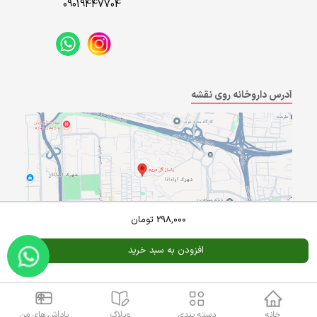
09019447704
آدرس داروخانه روی نقشه
298,000
تومان
افزودن به سبد خرید
Powered By
A Pluss
خانه
دسته بندی
وبلاگ
پاداش های من