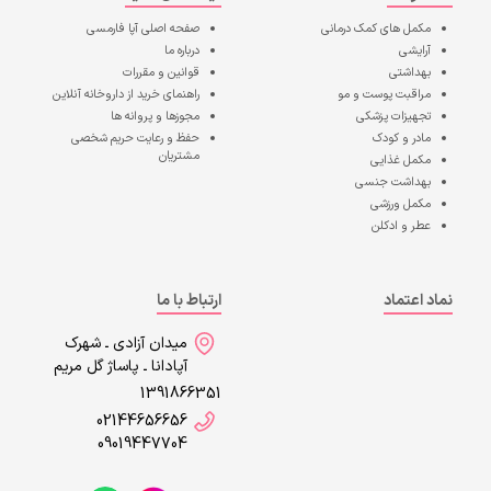
مکمل های کمک درمانی
صفحه اصلی
آپا فارمسی
آرایشی
درباره ما
بهداشتی
قوانین و مقررات
مراقبت پوست و مو
راهنمای خرید از داروخانه آنلاین
تجهیزات پزشکی
مجوزها و پروانه ها
مادر و کودک
حفظ و رعایت حریم شخصی
مشتریان
مکمل غذایی
بهداشت جنسی
مکمل ورزشی
عطر و ادکلن
نماد اعتماد
ارتباط با ما
میدان آزادی ـ شهرک
آپادانا ـ پاساژ گل مریم
1391866351
02144656656
09019447704