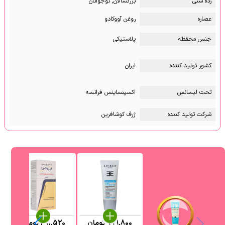
رده سنی
بزرگسالان, نوجوانان
عصاره
روغن آووکادو
جنس محفظه
پلاستیکی
کشور تولید کننده
ایران
تحت لیسانس
اکسپنساینس فرانسه
شرکت تولید کننده
ژرف کوشافرین
999,800
تومان
291,520
تومان