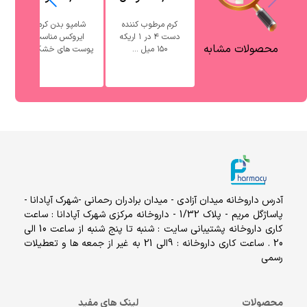
کرم مرطوب کننده
شامپو بدن کرمی
ش
دست ۴ در ۱ اریکه
ایروکس مناسب
محصولات مشابه
۱۵۰ میل ...
پوست های خشک ...
آدرس داروخانه میدان آزادی - میدان برادران رحمانی -شهرک آپادانا -
پاساژگل مریم - پلاک 1/32 - داروخانه مرکزی شهرک آپادانا : ساعت
کاری داروخانه پشتیبانی سایت : شنبه تا پنج شنبه از ساعت 10 الی
20 . ساعت کاری داروخانه : 9الی 21 به غیر از جمعه ها و تعطیلات
رسمی
محصولات
لینک های مفید