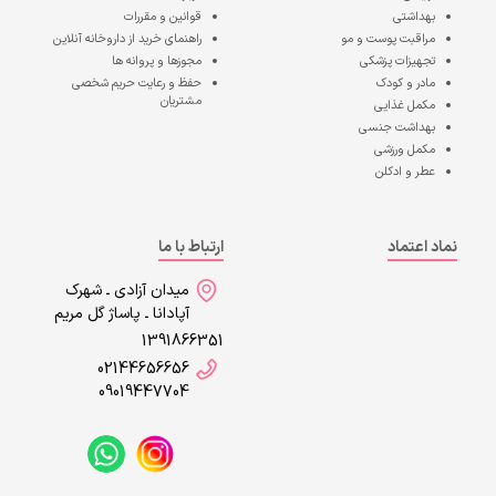
بهداشتی
قوانین و مقررات
مراقبت پوست و مو
راهنمای خرید از داروخانه آنلاین
تجهیزات پزشکی
مجوزها و پروانه ها
مادر و کودک
حفظ و رعایت حریم شخصی
مشتریان
مکمل غذایی
بهداشت جنسی
مکمل ورزشی
عطر و ادکلن
نماد اعتماد
ارتباط با ما
میدان آزادی ـ شهرک
آپادانا ـ پاساژ گل مریم
1391866351
02144656656
09019447704