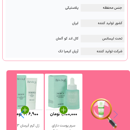
جنس محفظه
پلاستیکی
کشور تولید کننده
ایران
تحت لیسانس
کال اند کو آلمان
شرکت تولید کننده
آریان کیمیا تک
1,150,000
تومان
736,900
تومان
0
سرم پوست دارای
ژل کرم آبرسان 3 در 1