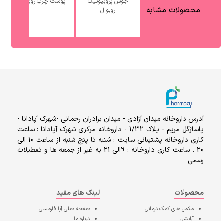
جوش پروبیوتیک
پوست چرب رویوال
آ
محصولات مشابه
رویوال
آدرس داروخانه میدان آزادی - میدان برادران رحمانی -شهرک آپادانا -
پاساژگل مریم - پلاک 1/32 - داروخانه مرکزی شهرک آپادانا : ساعت
کاری داروخانه پشتیبانی سایت : شنبه تا پنج شنبه از ساعت 10 الی
20 . ساعت کاری داروخانه : 9الی 21 به غیر از جمعه ها و تعطیلات
رسمی
محصولات
لینک های مفید
مکمل های کمک درمانی
صفحه اصلی
آپا فارمسی
آرایشی
درباره ما