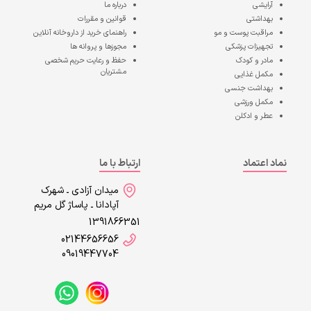
آرایشی
درباره ما
بهداشتی
قوانین و مقررات
مراقبت پوست و مو
راهنمای خرید از داروخانه آنلاین
تجهیزات پزشکی
مجوزها و پروانه ها
مادر و کودک
حفظ و رعایت حریم شخصی
مشتریان
مکمل غذایی
بهداشت جنسی
مکمل ورزشی
عطر و ادکلن
نماد اعتماد
ارتباط با ما
میدان آزادی ـ شهرک
آپادانا ـ پاساژ گل مریم
1391866351
02144656656
09019447704