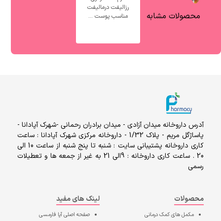
رزالیفت درمالیفت
محصولات مشابه
مناسب پوست ...
آدرس داروخانه میدان آزادی - میدان برادران رحمانی -شهرک آپادانا -
پاساژگل مریم - پلاک 1/32 - داروخانه مرکزی شهرک آپادانا : ساعت
کاری داروخانه پشتیبانی سایت : شنبه تا پنج شنبه از ساعت 10 الی
20 . ساعت کاری داروخانه : 9الی 21 به غیر از جمعه ها و تعطیلات
رسمی
محصولات
لینک های مفید
مکمل های کمک درمانی
صفحه اصلی
آپا فارمسی