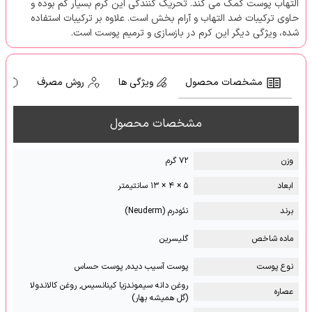
التهاب پوست کمک می کند. تحریک کنندگی این کرم بسیار کم بوده و
حاوی ترکیبات ضد التهاب و آرام بخش است. علاوه بر ترکیبات استفاده
شده، ویژگی دیگر این کرم در بازسازی و ترمیم پوست است.
مشخصات محصول
ویژگی ها
روش مصرف
ه
مشخصات محصول
وزن
۷۲ گرم
ابعاد
۵ × ۴ × ۱۳ سانتیمتر
برند
نئودرم (Neuderm)
ماده شاخص
گلیسرین
نوع پوست
پوست آسیب دیده, پوست حساس
روغن دانه سیموندزیا کینانسیس, روغن کالاندولا
عصاره
(گل همیشه بهار)