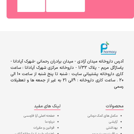
آدرس داروخانه میدان آزادی - میدان برادران رحمانی -شهرک آپادانا -
پاساژگل مریم - پلاک 1/32 - داروخانه مرکزی شهرک آپادانا : ساعت
کاری داروخانه پشتیبانی سایت : شنبه تا پنج شنبه از ساعت 10 الی
20 . ساعت کاری داروخانه : 9الی 21 به غیر از جمعه ها و تعطیلات
رسمی
محصولات
لینک های مفید
مکمل های کمک درمانی
صفحه اصلی
آپا فارمسی
آرایشی
درباره ما
بهداشتی
قوانین و مقررات
مراقبت پوست و مو
راهنمای خرید از داروخانه آنلاین