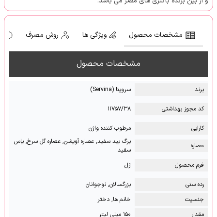
و از بین برنده باکتری های مضر می باشد.
مشخصات محصول
ویژگی ها
روش مصرف
ه
مشخصات محصول
برند
سروینا (Servina)
کد مجوز بهداشتی
۱۱۷۵۷/۳۸
کارایی
مرطوب کننده واژن
برگ بید سفید, عصاره آویشن, عصاره گل سرخ, یاس
عصاره
سفید
فرم محصول
ژل
رده سنی
بزرگسالان, نوجوانان
جنسیت
خانم ها, دختر
مقدار
۱۵۰ میلی لیتر