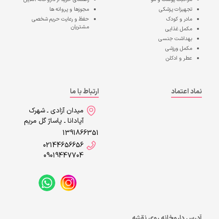
تجهیزات پزشکی
مجوزها و پروانه ها
مادر و کودک
حفظ و رعایت حریم شخصی
مشتریان
مکمل غذایی
بهداشت جنسی
مکمل ورزشی
عطر و ادکلن
نماد اعتماد
ارتباط با ما
میدان آزادی ـ شهرک
آپادانا ـ پاساژ گل مریم
1391866351
02144656656
09019447704
آدرس داروخانه روی نقشه