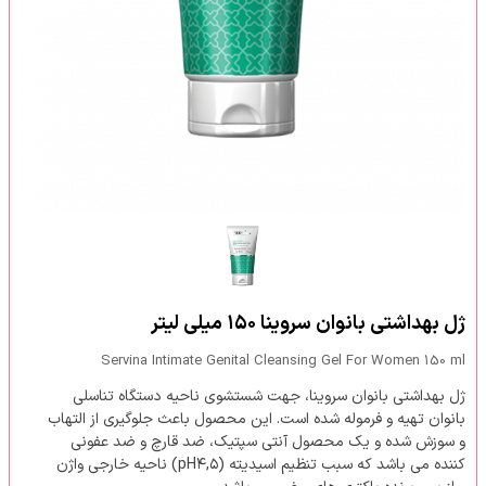
ژل بهداشتی بانوان سروینا ۱۵۰ میلی لیتر
Servina Intimate Genital Cleansing Gel For Women 150 ml
ژل بهداشتی بانوان سروینا، جهت شستشوی ناحیه دستگاه تناسلی
بانوان تهیه و فرموله شده است. این محصول باعث جلوگیری از التهاب
و سوزش شده و یک محصول آنتی سپتیک، ضد قارچ و ضد عفونی
کننده می باشد که سبب تنظیم اسیدیته (pH۴,۵) ناحیه خارجی واژن