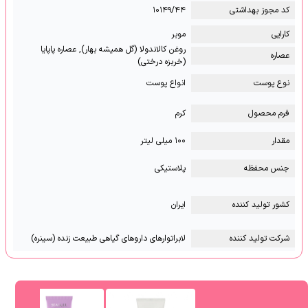
کد مجوز بهداشتی
۱۰۱۴۹/۴۴
کارایی
موبر
روغن کالاندولا (گل همیشه بهار), عصاره پاپایا
عصاره
(خربزه درختی)
نوع پوست
انواع پوست
فرم محصول
کرم
مقدار
۱۰۰ میلی لیتر
جنس محفظه
پلاستیکی
کشور تولید کننده
ایران
شرکت تولید کننده
لابراتوارهای داروهای گیاهی طبیعت زنده (سینره)