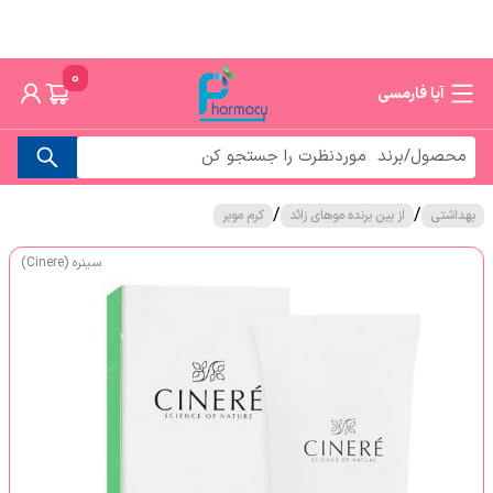
0
آپا فارمسی
/
/
بهداشتی
از بین برنده موهای زائد
کرم موبر
سینره (Cinere)