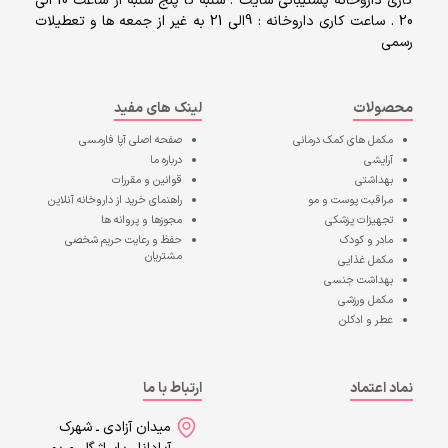
کاری داروخانه پشتیبانی سایت : شنبه تا پنج شنبه از ساعت 10 الی
20 . ساعت کاری داروخانه : 9الی 21 به غیر از جمعه ها و تعطیلات
رسمی
محصولات
لینک های مفید
مکمل های کمک درمانی
صفحه اصلی
آپا فارمسی
آرایشی
درباره ما
بهداشتی
قوانین و مقررات
مراقبت پوست و مو
راهنمای خرید از داروخانه آنلاین
تجهیزات پزشکی
مجوزها و پروانه ها
مادر و کودک
حفظ و رعایت حریم شخصی
مشتریان
مکمل غذایی
بهداشت جنسی
مکمل ورزشی
عطر و ادکلن
نماد اعتماد
ارتباط با ما
میدان آزادی ـ شهرک