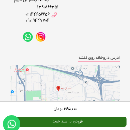
آپادانا ـ پاساژ گل مریم
1391866351
02144656656
09019447704
آدرس داروخانه روی نقشه
365,000
تومان
افزودن به سبد خرید
Powered By
A Pluss