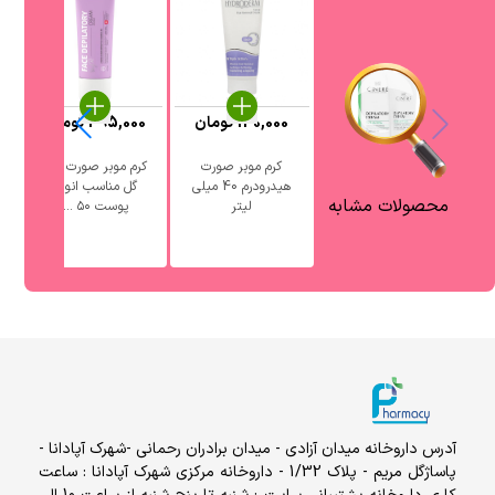
130,000
تومان
395,000
تومان
کرم موبر صورت
کرم موبر صورت سی
هیدرودرم 40 میلی
گل مناسب انواع
محصولات مشابه
لیتر
پوست ۵۰ ...
آدرس داروخانه میدان آزادی - میدان برادران رحمانی -شهرک آپادانا -
پاساژگل مریم - پلاک 1/32 - داروخانه مرکزی شهرک آپادانا : ساعت