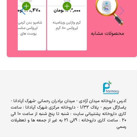
133,000
تومان
260,470
تومان
کرم وازلین ویتامینه
شامپو بدن کرمی بچه
ک
ایروکس ۸۰ گرم
ایروکس مناسب
محصولات مشابه
پوست های ...
آدرس داروخانه میدان آزادی - میدان برادران رحمانی -شهرک آپادانا -
پاساژگل مریم - پلاک 1/32 - داروخانه مرکزی شهرک آپادانا : ساعت
کاری داروخانه پشتیبانی سایت : شنبه تا پنج شنبه از ساعت 10 الی
20 . ساعت کاری داروخانه : 9الی 21 به غیر از جمعه ها و تعطیلات
رسمی