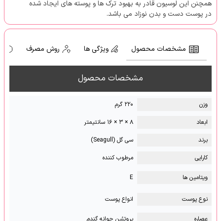
همچنن این لوسیون قادر به بهبود ترک ها و پوسته های ایجاد شده
در پوست دست و بدن نوزاد می باشد.
مشخصات محصول
ویژگی ها
روش مصرف
ه
مشخصات محصول
وزن
۲۲۰ گرم
ابعاد
۸ × ۳ × ۱۶ سانتیمتر
برند
سی گل (Seagull)
کارایی
مرطوب کننده
ویتامین ها
E
نوع پوست
انواع پوست
عصاره
پروتئین جوانه گندم