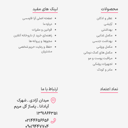
محصولات
لینک های مفید
عطر و ادکلن
صفحه اصلی
آپا فارمسی
آرایشی
درباره ما
بهداشتی
قوانین و مقررات
مکمل غذایی
راهنمای خرید از داروخانه آنلاین
بهداشت جنسی
مجوزها و پروانه ها
مکمل ورزشی
حفظ و رعایت حریم شخصی
مشتریان
مکمل های کمک درمانی
مراقبت پوست و مو
تجهیزات پزشکی
مادر و کودک
نماد اعتماد
ارتباط با ما
میدان آزادی ـ شهرک
آپادانا ـ پاساژ گل مریم
1391866351
02144656656
09019447704