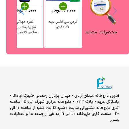
240,000
تومان
70,000
تومان
قرص سی لاکس دینه
قطره خوراکی
ش
30 عددی
سوپرمینت باریج
محصولات مشابه
اسانس ۱۵ میلی ...
آدرس داروخانه میدان آزادی - میدان برادران رحمانی -شهرک آپادانا -
پاساژگل مریم - پلاک 1/32 - داروخانه مرکزی شهرک آپادانا : ساعت
کاری داروخانه پشتیبانی سایت : شنبه تا پنج شنبه از ساعت 10 الی
20 . ساعت کاری داروخانه : 9الی 21 به غیر از جمعه ها و تعطیلات
رسمی