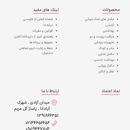
محصولات
لینک های مفید
مکمل های کمک درمانی
صفحه اصلی
آپا فارمسی
آرایشی
درباره ما
بهداشتی
قوانین و مقررات
مراقبت پوست و مو
راهنمای خرید از داروخانه آنلاین
تجهیزات پزشکی
مجوزها و پروانه ها
مادر و کودک
حفظ و رعایت حریم شخصی
مشتریان
مکمل غذایی
بهداشت جنسی
مکمل ورزشی
عطر و ادکلن
نماد اعتماد
ارتباط با ما
میدان آزادی ـ شهرک
آپادانا ـ پاساژ گل مریم
1391866351
02144656656
09019447704