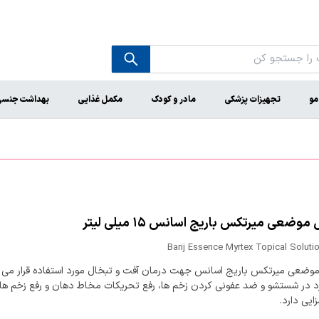
مو
تجهیزات پزشکی
مادر و کودک
مکمل غذایی
بهداشت جنس
وضعی میرتکس باریج اسانس ۱۵ میلی ‎لیتر
Barij Essence Myrtex Topical Soluti
وضعی میرتکس باریج اسانس جهت درمان آفت و تبخال مورد استفاده قرار می گ
رد در شستشو و ضد عفونی کردن زخم ها، رفع تحریکات مخاط دهان و رفع زخم ه
زایی دارد.