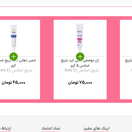
ریج
ژل موضعی دنتی کید باریج
اسانس 5 گرم
گرم
باریج اسانس (Barij E ...
باریج اسانس (Barij E ...
75,000
تومان
65,000
تومان
لینک های مفید
نماد اعتماد
ارتباط ب