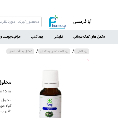
آپا فارمسی
مکمل های کمک درمانی
آرایشی
بهداشتی
مراقبت پوست و 
/
/
بهداشتی
بهداشت دهان و دندان
تبخال و آفت دهان
محلول م
on 15 ml
محلول م
گیاه مو
تاثیر بس