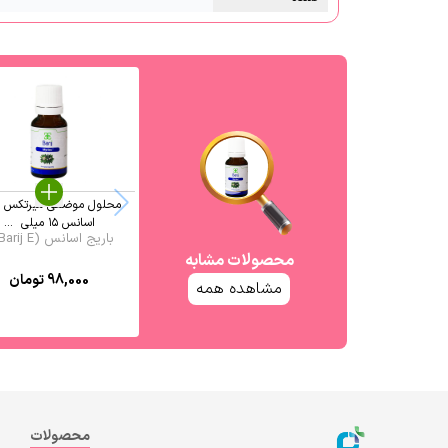
محلول موضعی میرتکس با
اسانس ۱۵ میلی ‎ ...
باریج اسانس (Barij E ...
محصولات مشابه
98,000
تومان
مشاهده همه
محصولات